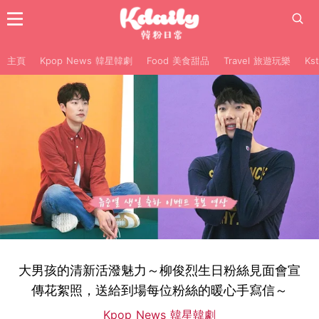
主頁
Kpop News 韓星韓劇
Food 美食甜品
Travel 旅遊玩樂
Ks
大男孩的清新活潑魅力～柳俊烈生日粉絲見面會宣
傳花絮照，送給到場每位粉絲的暖心手寫信～
Kpop News 韓星韓劇