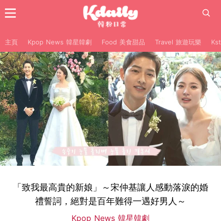
主頁
Kpop News 韓星韓劇
Food 美食甜品
Travel 旅遊玩樂
Ks
「致我最高貴的新娘」～宋仲基讓人感動落淚的婚
禮誓詞，絕對是百年難得一遇好男人～
Kpop News 韓星韓劇