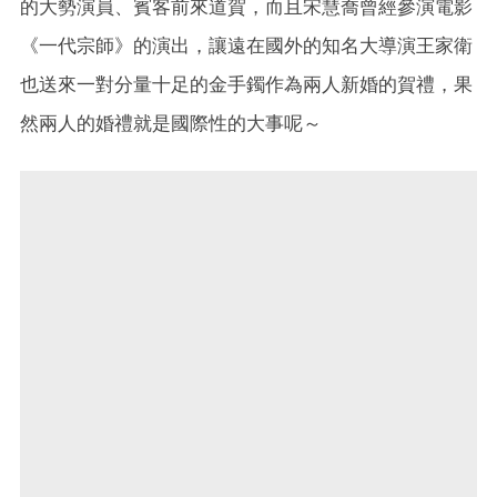
的大勢演員、賓客前來道賀，而且宋慧喬曾經參演電影
《一代宗師》的演出，讓遠在國外的知名大導演王家衛
也送來一對分量十足的金手鐲作為兩人新婚的賀禮，果
然兩人的婚禮就是國際性的大事呢～