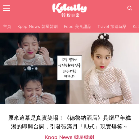
主頁
Kpop News 韓星韓劇
Food 美食甜品
Travel 旅遊玩樂
Ks
原來這幕是真實笑場！《德魯納酒店》具燦星年糕
湯的即興台詞，引發張滿月「IU式」現實爆笑～
Kpop News 韓星韓劇