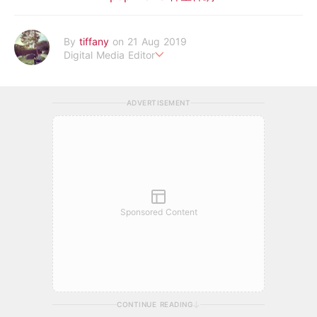
By
tiffany
on 21 Aug 2019
Digital Media Editor
老骨頭還在追星，我是資深鳥寶寶。
ADVERTISEMENT
Sponsored Content
CONTINUE READING