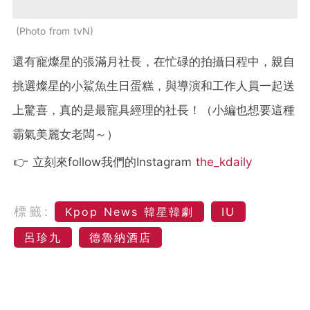
Photo from tvN
還有寵燦星的張滿月社長，在忙碌的拍攝日程中，親自
挑選燦星的小鯊魚生日蛋糕，與導演和工作人員一起送
上驚喜，真的是最寵具經理的社長！（小編也想要這種
霸氣美麗女老闆～）
👉 立刻來follow我們的Instagram
the_kdaily
標籤:
Kpop News 韓星韓劇
IU
呂珍九
德魯納酒店