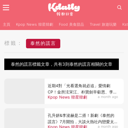
主頁
Kpop News 韓星韓劇
Food 美食甜品
Travel 旅遊玩樂
Ks
標籤：
泰然的謊言
泰然的謊言標籤文章，共有3則泰然的謊言相關的文章
近期4對「光看選角就必追」愛情劇
CP！金所泫宋江、朴寶劍辛叡恩、李浚
Kpop News 韓星韓劇
a month ago
赫孔升妍太養眼
孔升妍&李浚赫是二搭！新劇《泰然的
謊言》7月開拍，大談火熱社内戀愛太期
Kpop News 韓星韓劇
a month ago
待