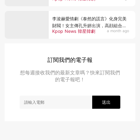
李浚赫愛情劇《泰然的謊言》化身完美
財閥！女主傳孔升妍出演，高顔組合引
Kpop News 韓星韓劇
a month ago
期待～
訂閱我們的電子報
想每週接收我們的最新文章嗎？快來訂閱我們
的電子報吧！
送出