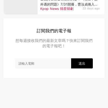
外遇的問題》7/31開播，曹汝貞捲入驚
Kpop News 韓星韓劇
23 days ago
人秘密
訂閱我們的電子報
想每週接收我們的最新文章嗎？快來訂閱我們
的電子報吧！
送出