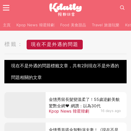
主頁
Kpop News 韓星韓劇
Food 美食甜品
Travel 旅遊玩樂
Ks
標籤：
現在不是外遇的問題
現在不是外遇的問題標籤文章，共有2則現在不是外遇的
問題相關的文章
金憓秀留長髮變溫柔了！55歲逆齡美貌
驚艷全網♥ 網讚：以為30代
Kpop News 韓星韓劇
16 days ago
金憓秀首搭金智勳演夫妻！《現在不是