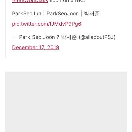
#ItaeWonClass
soon on JTBC.
ParkSeoJun | ParkSeoJoon | 박서준
pic.twitter.com/fJMdvP9Pg6
— Park Seo Joon ? 박서준 (@allaboutPSJ)
December 17, 2019