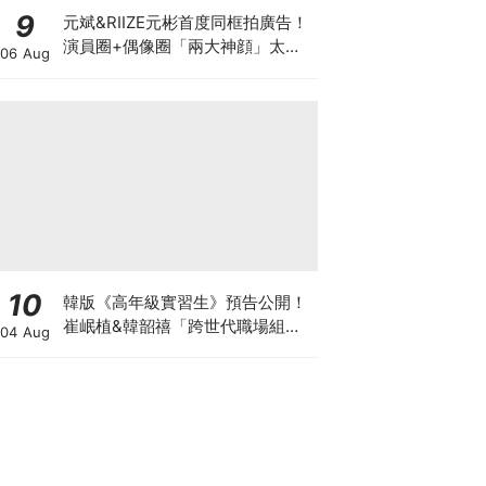
9
元斌&RIIZE元彬首度同框拍廣告！
演員圈+偶像圈「兩大神顔」太養
06 Aug
眼～
10
韓版《高年級實習生》預告公開！
崔岷植&韓韶禧「跨世代職場組
04 Aug
合」爆笑代溝預定