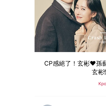
CP感絕了！玄彬♥孫
玄彬
Kp