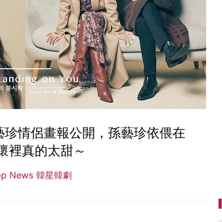
藝珍情侶畫報公開，孫藝珍依偎在
懷裡真的太甜～
op News 韓星韓劇