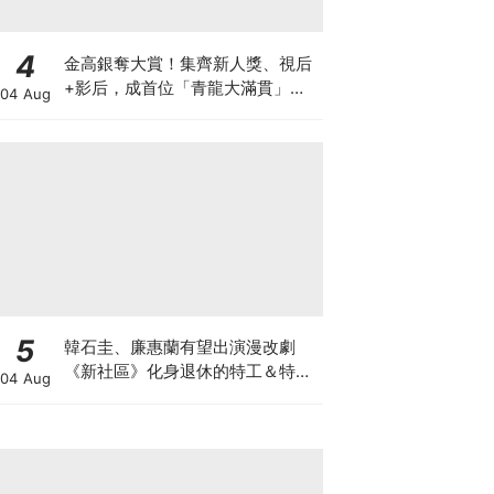
4
金高銀奪大賞！集齊新人獎、視后
+影后，成首位「青龍大滿貫」得
04 Aug
主
5
韓石圭、廉惠蘭有望出演漫改劇
《新社區》化身退休的特工＆特種
04 Aug
部隊員！