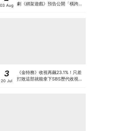
劇《綁架遊戲》預告公開「橫跨亞
03 Aug
洲7城市」演員陣容超華麗
3
《金特務》收視再飆23.1%！只差
打敗這部就能拿下SBS歷代收視冠
20 Jul
軍