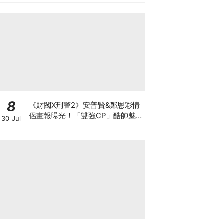
8
《財閥X刑警2》安普賢&鄭恩彩情
侶畫報曝光！「雙強CP」酷帥魅
30 Jul
力爆棚～