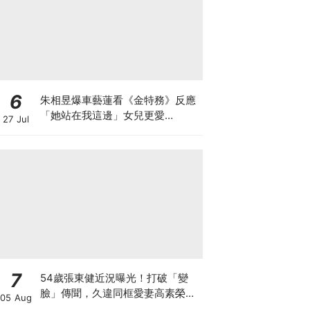
6
朱相昱爆車藝蓮看《金特務》反應
「她站在我這邊」女兒更愛
27 Jul
CORTIS
7
54歲張東健近況曝光！打破「變
臉」傳聞，久違同框愛妻高素榮甜
05 Aug
喊：親愛的～