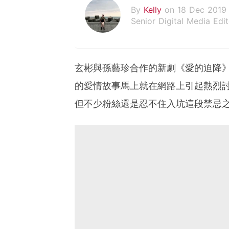
By
Kelly
on 18 Dec 2019
Senior Digital Media Edit
假韓妞真台妹///日常追星
玄彬與孫藝珍合作的新劇《愛的迫降
的愛情故事馬上就在網路上引起熱烈
但不少粉絲還是忍不住入坑這段禁忌之