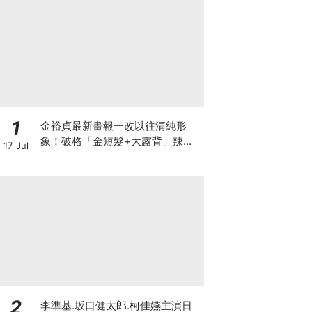
1
金裕貞最新畫報一改以往清純形
象！破格「金短髮+大露背」辣翻
17 Jul
天～
2
李準基.坂口健太郎.柯佳嬿主演日