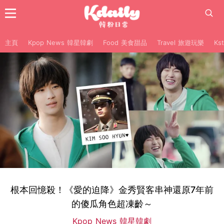
主頁
Kpop News 韓星韓劇
Food 美食甜品
Travel 旅遊玩樂
Ks
根本回憶殺！《愛的迫降》金秀賢客串神還原7年前
的傻瓜角色超凍齡～
Kpop News 韓星韓劇