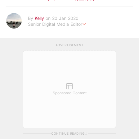
By
Kelly
on 20 Jan 2020
Senior Digital Media Editor
假韓妞真台妹///日常追星追劇。
ADVERTISEMENT
Sponsored Content
CONTINUE READING