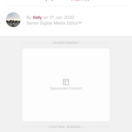
By
Kelly
on 21 Jan 2020
Senior Digital Media Editor
假韓妞真台妹///日常追星追劇。
ADVERTISEMENT
Sponsored Content
CONTINUE READING