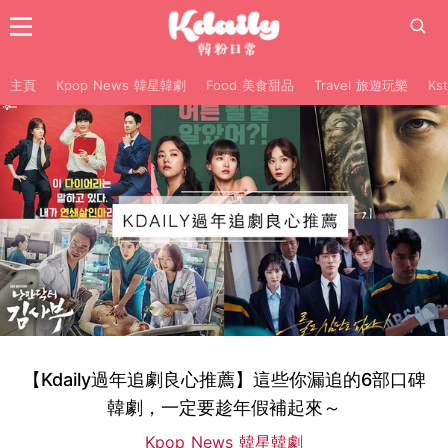
主頁
Kpop News 韓星韓劇
Food 美食甜品
Travel 旅遊玩樂
Ks
【Kdaily過年追劇良心推薦】這些你漏追的6部口碑
韓劇，一定要趁年假補起來～
Kpop News 韓星韓劇