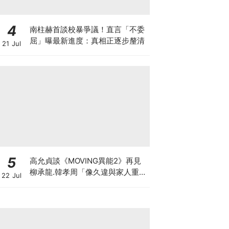
4
南柱赫首談校暴爭議！直言「不委
屈」曝最新進度：真相正逐步釐清
21 Jul
5
高允貞談《MOVING異能2》再見
柳承龍.韓孝周「像久違與家人重
22 Jul
逢」