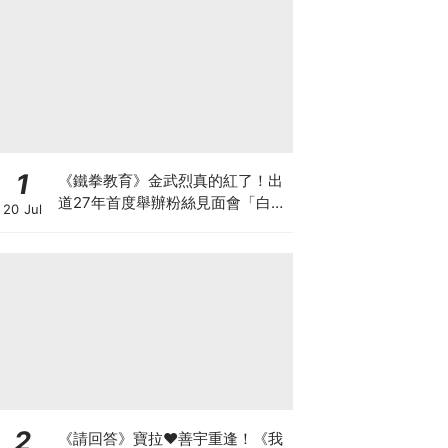
1
《鐵拳教育》金武烈真的紅了！出
道27年首度舉辦粉絲見面會「白西
20 Jul
裝+眼鏡」太誘惑
2
《請回答》寶拉♥善宇重逢！《我