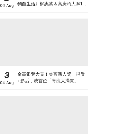
獨自生活》柳惠英＆高庚杓大聊16
06 Aug
年友情回憶
3
金高銀奪大賞！集齊新人獎、視后
+影后，成首位「青龍大滿貫」得
04 Aug
主