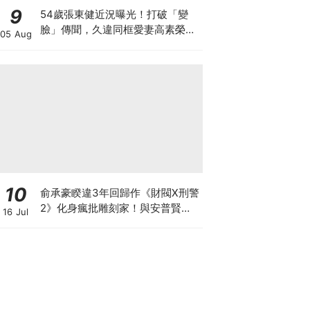
9
54歲張東健近況曝光！打破「變
臉」傳聞，久違同框愛妻高素榮甜
05 Aug
喊：親愛的～
10
俞承豪睽違3年回歸作《財閥X刑警
2》化身瘋批雕刻家！與安普賢從
16 Jul
好友變敵人？