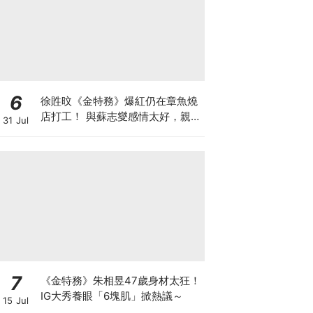
6
徐貹旼《金特務》爆紅仍在章魚燒
店打工！ 與蘇志燮感情太好，親爸
31 Jul
吃醋了XD
7
《金特務》朱相昱47歲身材太狂！
IG大秀養眼「6塊肌」掀熱議～
15 Jul