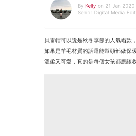
By
Kelly
on 21 Jan 2020
Senior Digital Media Edit
假韓妞真台妹///日常追星
貝雷帽可以說是秋冬季節的人氣帽款
如果是羊毛材質的話還能幫頭部做保
溫柔又可愛，真的是每個女孩都應該