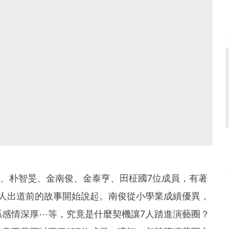
鄭號錫、朴智旻、金南俊、金泰亨、田柾國7位成員，有著
7人出道前的故事開始說起。南俊從小學業成績優異，
孫感情深厚⋯等，究竟是什麼契機讓7人踏進演藝圈？