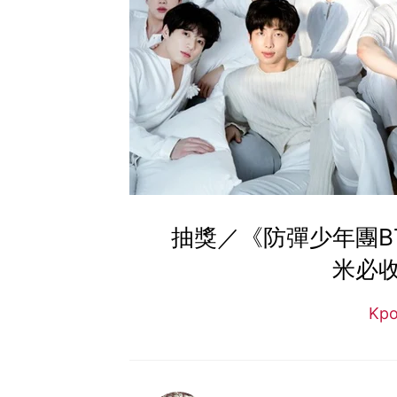
抽獎／《防彈少年團B
米必
Kp