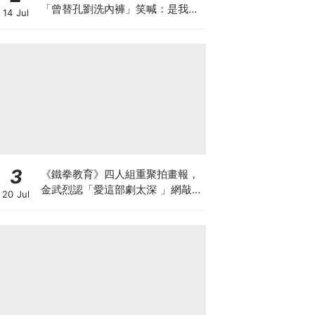
「曾替孔劉洗內褲」笑喊：是我把
14 Jul
他養大的
3
《鐵拳教育》四人組重聚拍畫報，
金武烈認「愛這部劇太深 」網敲：
20 Jul
快拍第二季！