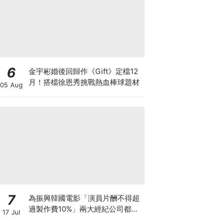
6
金宇彬婚後回歸作《Gift》定檔12
月！搭檔徐恩秀挑戰熱血棒球題材
05 Aug
7
為振興韓國電影「演員片酬不得超
過製作費10%」兩大經紀公司都響
17 Jul
應