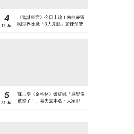
4
《鬼謎東宮》今日上線！南柱赫獨
闖鬼界除魔「3大亮點」驚悚預警
17 Jul
5
蘇志燮《金特務》爆紅喊「感覺像
被整了！」曝失去本名：大家都叫
31 Jul
我金部長XD