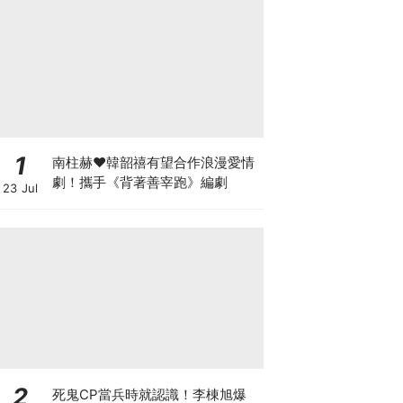
1
南柱赫♥韓韶禧有望合作浪漫愛情
劇！攜手《背著善宰跑》編劇
23 Jul
2
死鬼CP當兵時就認識！李棟旭爆