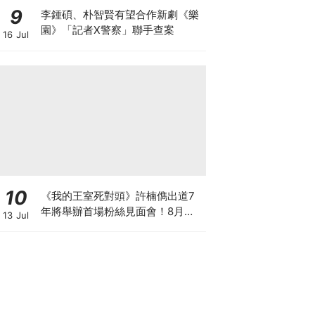
9
李鍾碩、朴智賢有望合作新劇《樂
園》「記者X警察」聯手查案
16 Jul
10
《我的王室死對頭》許楠儁出道7
年將舉辦首場粉絲見面會！8月與
13 Jul
粉絲正式相見