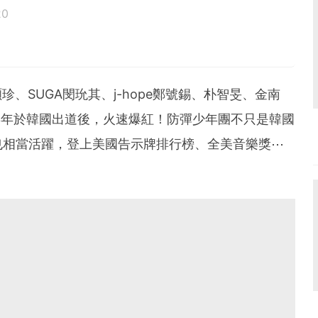
20
鳥寶寶。
、SUGA閔玧其、j-hope鄭號錫、朴智旻、金南
13年於韓國出道後，火速爆紅！防彈少年團不只是韓國
也相當活躍，登上美國告示牌排行榜、全美音樂獎⋯