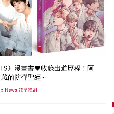
TS》漫畫書♥收錄出道歷程！阿
收藏的防彈聖經～
op News 韓星韓劇