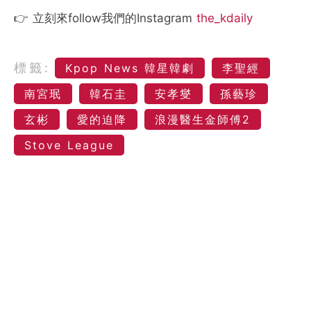
👉 立刻來follow我們的Instagram
the_kdaily
標籤:
Kpop News 韓星韓劇
李聖經
南宮珉
韓石圭
安孝燮
孫藝珍
玄彬
愛的迫降
浪漫醫生金師傅2
Stove League