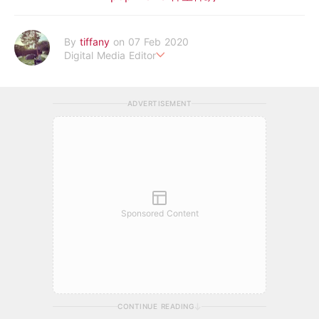
By
tiffany
on 07 Feb 2020
Digital Media Editor
老骨頭還在追星，我是資深鳥寶寶。
ADVERTISEMENT
Sponsored Content
CONTINUE READING