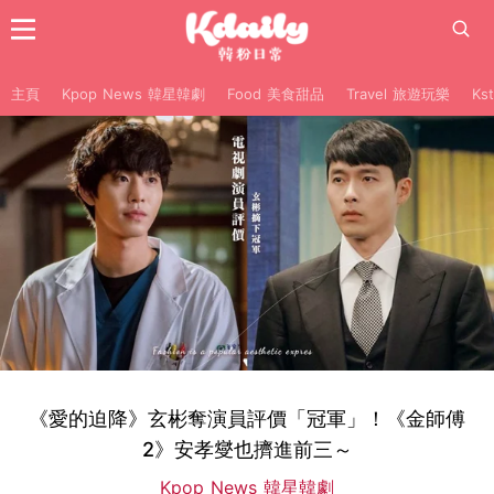
主頁
Kpop News 韓星韓劇
Food 美食甜品
Travel 旅遊玩樂
Ks
《愛的迫降》玄彬奪演員評價「冠軍」！《金師傅
2》安孝燮也擠進前三～
Kpop News 韓星韓劇