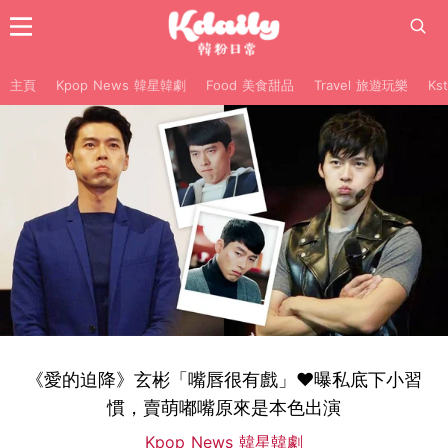
主頁
Kpop News 韓星韓劇
Food 美食甜品
Travel 旅遊玩樂
Ks
《愛的迫降》玄彬「嘴唇很有戲」♥曝私底下小習
慣，賣萌嘟嘴原來是本色出演
Kpop News 韓星韓劇