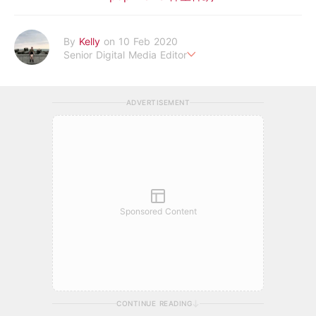
By
Kelly
on 10 Feb 2020
Senior Digital Media Editor
假韓妞真台妹///日常追星追劇。
ADVERTISEMENT
Sponsored Content
CONTINUE READING