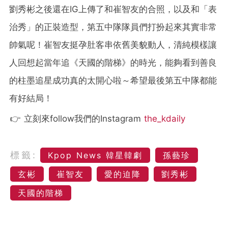
劉秀彬之後還在IG上傳了和崔智友的合照，以及和「表
治秀」的正裝造型，第五中隊隊員們打扮起來其實非常
帥氣呢！崔智友挺孕肚客串依舊美貌動人，清純模樣讓
人回想起當年追《天國的階梯》的時光，能夠看到善良
的柱墨追星成功真的太開心啦～希望最後第五中隊都能
有好結局！
👉 立刻來follow我們的Instagram
the_kdaily
標籤:
Kpop News 韓星韓劇
孫藝珍
玄彬
崔智友
愛的迫降
劉秀彬
天國的階梯