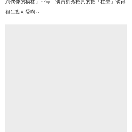
到偶像的模樣」⋯等，演員劉秀彬真的把「柱墨」演得
很生動可愛啊～