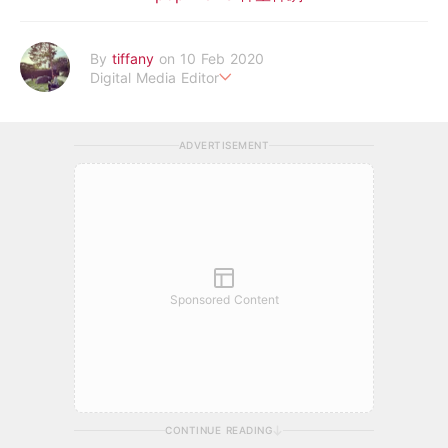
By
tiffany
on 10 Feb 2020
Digital Media Editor
老骨頭還在追星，我是資深鳥寶寶。
ADVERTISEMENT
Sponsored Content
CONTINUE READING