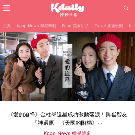
主頁
Kpop News 韓星韓劇
Food 美食甜品
Travel 旅遊玩樂
Ks
《愛的迫降》金柱墨追星成功激動落淚！與崔智友
「神還原」《天國的階梯》⋯
Kpop News 韓星韓劇