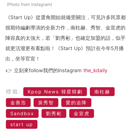
Photo from Instagram
《Start Up》從選角開始就備受關注，可見許多民眾都
很期待編劇導演的全新力作，南柱赫、秀智、金宣虎的
陣容真的太強大，若「劉秀彬」也確定加盟的話，似乎
就更活潑更有看點啦！《Start Up》預計在今年5月播
出，坐等官宣！
👉 立刻來follow我們的Instagram
the_kdaily
標籤:
Kpop News 韓星韓劇
南柱赫
金善浩
裴秀智
愛的迫降
Sandbox
劉秀彬
金宣虎
start up