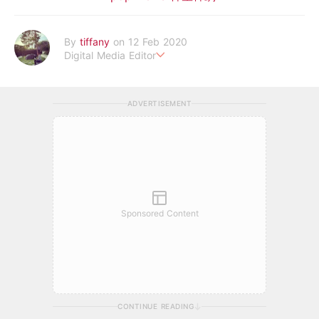
By
tiffany
on 12 Feb 2020
Digital Media Editor
老骨頭還在追星，我是資深鳥寶寶。
ADVERTISEMENT
Sponsored Content
CONTINUE READING