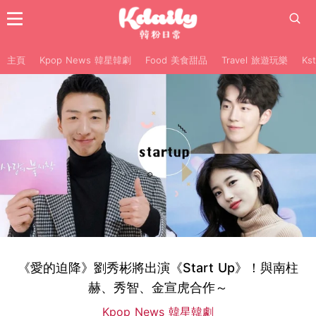
主頁
Kpop News 韓星韓劇
Food 美食甜品
Travel 旅遊玩樂
Ks
《愛的迫降》劉秀彬將出演《Start Up》！與南柱
赫、秀智、金宣虎合作～
Kpop News 韓星韓劇