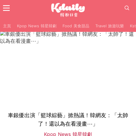
主頁
Kpop News 韓星韓劇
Food 美食甜品
Travel 旅遊玩樂
Ks
車銀優出演「籃球綜藝」掀熱議！韓網友：「太帥
了！還以為在看漫畫⋯」
Kpop News 韓星韓劇