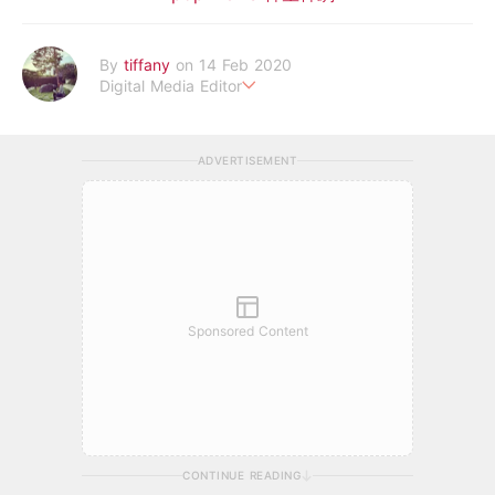
By
tiffany
on 14 Feb 2020
Digital Media Editor
老骨頭還在追星，我是資深鳥寶寶。
ADVERTISEMENT
Sponsored Content
CONTINUE READING