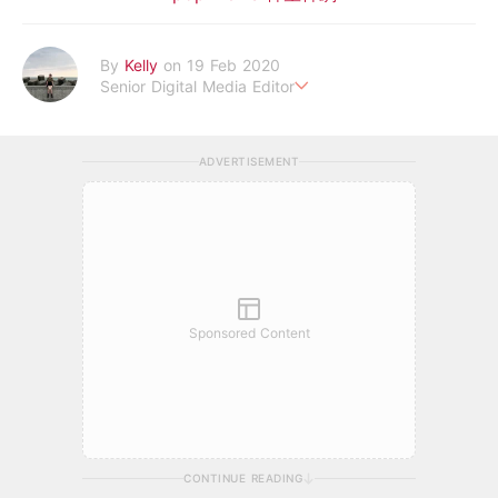
By
Kelly
on 19 Feb 2020
Senior Digital Media Editor
假韓妞真台妹///日常追星追劇。
ADVERTISEMENT
Sponsored Content
CONTINUE READING