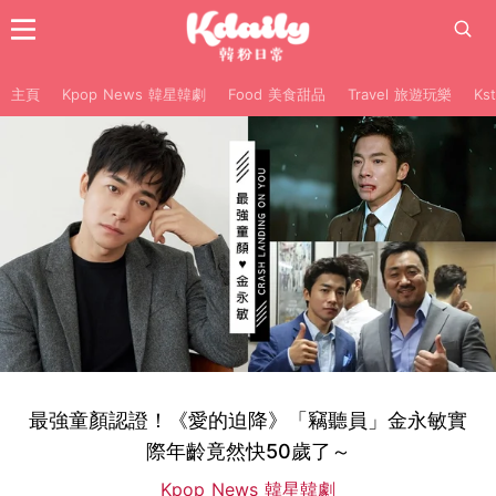
主頁
Kpop News 韓星韓劇
Food 美食甜品
Travel 旅遊玩樂
Ks
最強童顏認證！《愛的迫降》「竊聽員」金永敏實
際年齡竟然快50歲了～
Kpop News 韓星韓劇