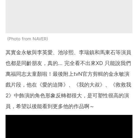
Photo from NAVER
其實金永敏與李英愛、池珍熙、李瑞鎮和馬東石等演員
也都是同齡朋友，真的... 完全看不出來XD 只能說我們
萬福同志太童顏啦！最後附上tvN官方剪輯的金永敏演
戲片段，他在《愛的迫降》、《我的大叔》、《救救我
2》中飾演的角色形象反轉都很大，是可塑性很高的演
員，希望以後能看到更多他的作品啊～