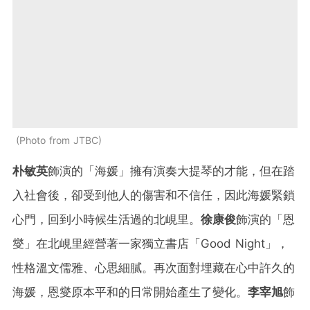
Photo from JTBC
朴敏英
飾演的「海媛」擁有演奏大提琴的才能，但在踏
入社會後，卻受到他人的傷害和不信任，因此海媛緊鎖
心門，回到小時候生活過的北峴里。
徐康俊
飾演的「恩
燮」在北峴里經營著一家獨立書店「Good Night」，
性格溫文儒雅、心思細膩。再次面對埋藏在心中許久的
海媛，恩燮原本平和的日常開始產生了變化。
李宰旭
飾