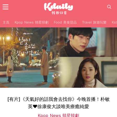
主頁
Kpop News 韓星韓劇
Food 美食甜品
Travel 旅遊玩樂
Ks
[有片]《天氣好的話我會去找你》今晚首播！朴敏
英♥徐康俊大談唯美療癒純愛
Kpop News 韓星韓劇