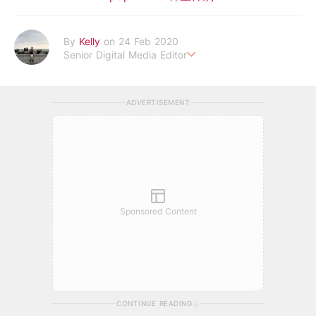
By
Kelly
on 24 Feb 2020
Senior Digital Media Editor
假韓妞真台妹///日常追星追劇。
ADVERTISEMENT
Sponsored Content
CONTINUE READING