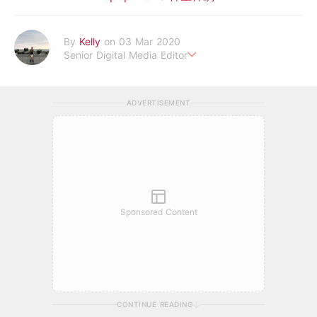
By
Kelly
on 03 Mar 2020
Senior Digital Media Editor
假韓妞真台妹///日常追星追劇。
ADVERTISEMENT
Sponsored Content
CONTINUE READING