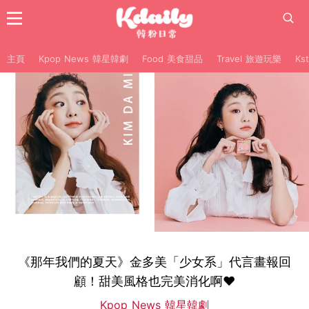
主頁
Kpop News 韓星韓劇
Food 美食甜品
Travel 旅遊玩樂
Ks
《那年我們的夏天》金多美「少女系」代言畫報回
顧！甜美風格也完美消化啊♥
Kpop News 韓星韓劇