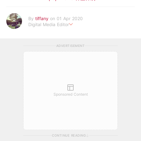
By
tiffany
on 01 Apr 2020
Digital Media Editor
老骨頭還在追星，我是資深鳥寶寶。
ADVERTISEMENT
Sponsored Content
CONTINUE READING