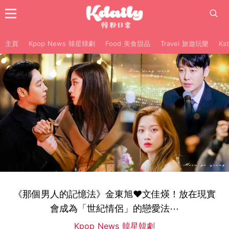
主頁
Kpop News 韓星韓劇
Food 美食甜品
Travel 旅遊玩樂
Ks
《那個男人的記憶法》金東旭♥文佳煐！放在現實
會成為「世紀情侶」的戀愛法⋯
Kpop News 韓星韓劇