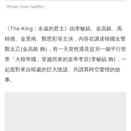
Photo from Netflix
《The King：永遠的君主》由李敏鎬、金高銀、禹
棹煥、金景南、鄭恩彩等主演，內容在講述韓國女警
鄭太乙(金高銀 飾)，有一天突然遇見從另一個平行世
界「大韓帝國」穿越而來的皇帝李袞(李敏鎬 飾)，一
起面對來自暗處的巨大陰謀、共譜異時空愛情的故
事。