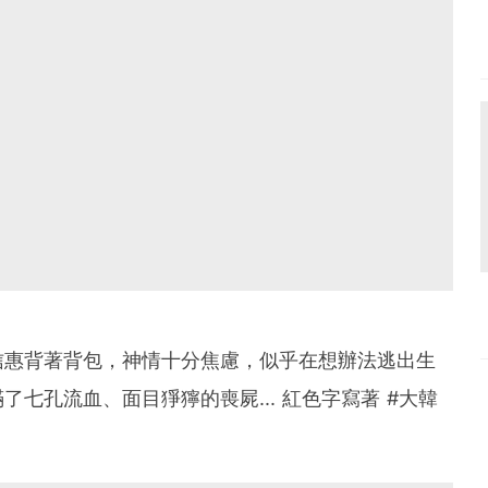
信惠背著背包，神情十分焦慮，似乎在想辦法逃出生
七孔流血、面目猙獰的喪屍... 紅色字寫著 #大韓