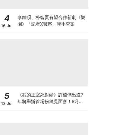
4
李鍾碩、朴智賢有望合作新劇《樂
園》「記者X警察」聯手查案
16 Jul
5
《我的王室死對頭》許楠儁出道7
年將舉辦首場粉絲見面會！8月與
13 Jul
粉絲正式相見