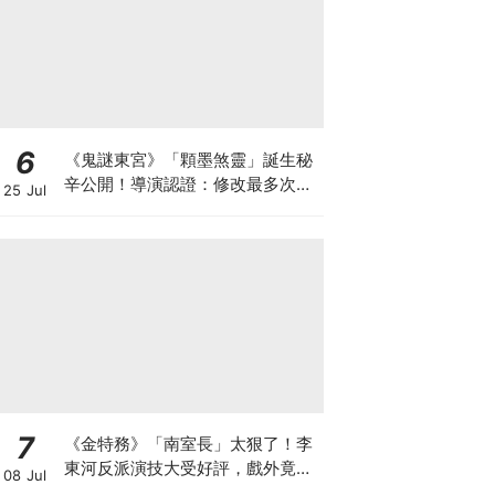
6
《鬼謎東宮》「顆墨煞靈」誕生秘
辛公開！導演認證：修改最多次的
25 Jul
角色
7
《金特務》「南室長」太狠了！李
東河反派演技大受好評，戲外竟是
08 Jul
Girl's Day素珍老公