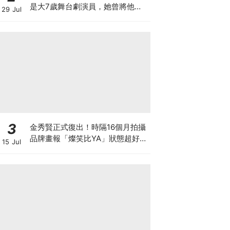
是大7歲舞台劇演員，她曾將他寫
29 Jul
入劇本
3
金秀賢正式復出！時隔16個月拍攝
品牌畫報「燦笑比YA」狀態超好，
15 Jul
爆已收到40個劇本