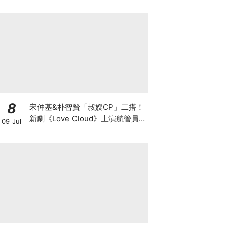
8
宋仲基&朴智賢「叔嫂CP」二搭！
新劇《Love Cloud》上演航管員x
09 Jul
飛行員的羅曼史～