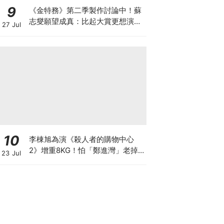
9
《金特務》第二季製作討論中！蘇
志燮願望成真：比起大賞更想演續
27 Jul
集
10
李棟旭為演《殺人者的購物中心
2》增重8KG！怕「鄭進灣」老掉
23 Jul
狂灌水，日吃5餐吃到崩潰XD