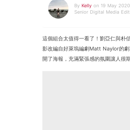
By
Kelly
on 19 May 2020
Senior Digital Media Edit
假韓妞真台妹///日常追星
這個組合太值得一看了！劉亞仁與朴信
影改編自好萊塢編劇Matt Naylo
開了海報，充滿緊張感的氛圍讓人很