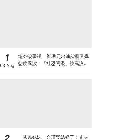
1
繼外貌爭議... 鄭準元出演綜藝又爆
態度風波！「社恐閉眼」被罵沒誠
03 Aug
意
2
「國民妹妹」文瑾瑩結婚了！丈夫