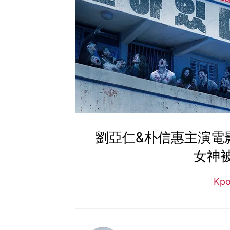
劉亞仁&朴信惠主演電影
女神被
Kp