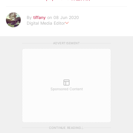
By
tiffany
on 08 Jun 2020
Digital Media Editor
老骨頭還在追星，我是資深鳥寶寶。
ADVERTISEMENT
Sponsored Content
CONTINUE READING