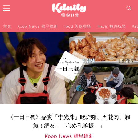
主頁
Kpop News 韓星韓劇
Food 美食甜品
Travel 旅遊玩樂
Ks
《一日三餐》嘉賓「李光洙」吃炸雞、五花肉、鯛
魚！網友：「心疼孔曉振⋯」
Kpop News 韓星韓劇