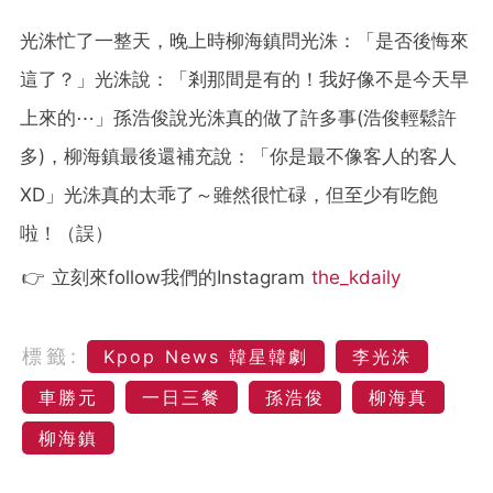
光洙忙了一整天，晚上時柳海鎮問光洙：「是否後悔來
這了？」光洙說：「剎那間是有的！我好像不是今天早
上來的⋯」孫浩俊說光洙真的做了許多事(浩俊輕鬆許
多)，柳海鎮最後還補充說：「你是最不像客人的客人
XD」光洙真的太乖了～雖然很忙碌，但至少有吃飽
啦！（誤）
👉 立刻來follow我們的Instagram
the_kdaily
標籤:
Kpop News 韓星韓劇
李光洙
車勝元
一日三餐
孫浩俊
柳海真
柳海鎮