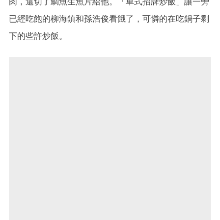
肉，還切了鯛魚生魚片給他。「車式招牌炒飯」讓一旁
已經吃飽的柳海鎮和孫浩俊看餓了，可憐的在吃鍋子剩
下的些許炒飯。