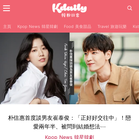
主頁
Kpop News 韓星韓劇
Food 美食甜品
Travel 旅遊玩樂
Ks
朴信惠首度談男友崔泰俊：「正好好交往中」！戀
愛兩年半、被問到結婚想法⋯
Kpop News 韓星韓劇