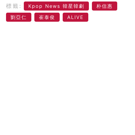
標籤:
Kpop News 韓星韓劇
朴信惠
劉亞仁
崔泰俊
ALIVE