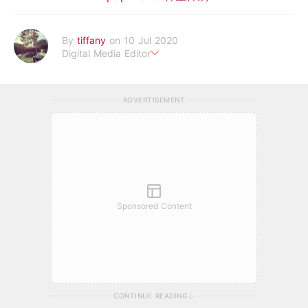
By
tiffany
on 10 Jul 2020
Digital Media Editor
老骨頭還在追星，我是資深鳥寶寶。
ADVERTISEMENT
Sponsored Content
CONTINUE READING