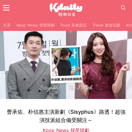
主頁
Kpop News 韓星韓劇
Food 美食甜品
Travel 旅遊玩樂
Ks
曹承佑、朴信惠主演新劇《Sisyphus》路透！超強
演技派組合備受關注～
Kpop News 韓星韓劇