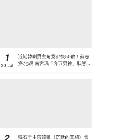
1
近期韓劇男主角竟都快50歲！蘇志
燮.池晟.南宮珉「奔五男神」狀態
26 Jul
太驚人
2
韓石圭主演韓版《沉默的真相》雪