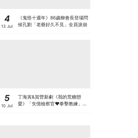
4
《鬼怪十週年》86歲柳會長登場問
候孔劉「老爺好久不見」全員淚崩
13 Jul
5
丁海寅&賀營新劇《我的荒糖戀
愛》「失憶檢察官♥拳擊教練」心
10 Jul
動同居