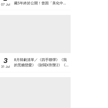
藏5年終於公開！曾因「美化中
07 Jul
共」爭議停拍腰斬
3
8月韓劇清單／《四手聯彈》《我
的荒糖戀愛》《財閥X刑警2》《鼠
31 Jul
惑》