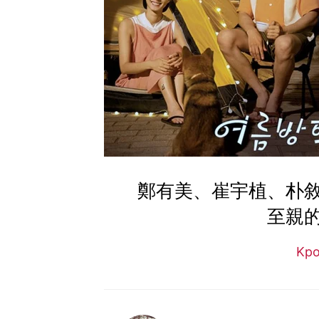
鄭有美、崔宇植、朴
至親
Kp