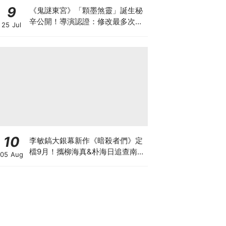
9
《鬼謎東宮》「顆墨煞靈」誕生秘
辛公開！導演認證：修改最多次的
25 Jul
角色
10
李敏鎬大銀幕新作《暗殺者們》定
檔9月！攜柳海真&朴海日追查南韓
05 Aug
前第一夫人遇刺真相