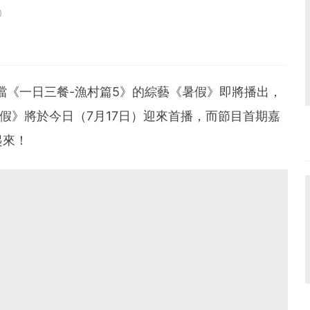
0
鳥寶寶。
檔《一日三餐-漁村篇5》的綜藝《暑假》即將播出，
暑假》將於今日（7月17日）迎來首播，而節目首期嘉
起來！