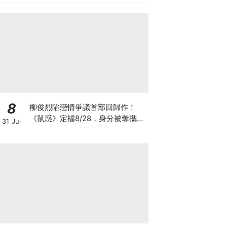
8
柳俊烈陷戀情爭議首部回歸作！
《鼠惑》定檔8/28，身分被奪攜手
31 Jul
薛景求追真相