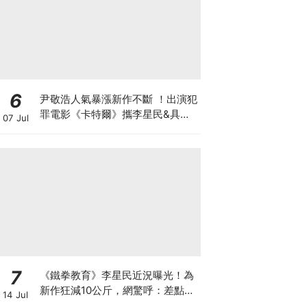
6
尹敬浩人氣暴漲新作不斷 ！出演犯
罪電影《卡特爾》攜李星民&具教
07 Jul
煥飆演技
7
《鐵拳教育》李星民近況曝光！為
新作狂減10公斤，網驚呼：差點認
14 Jul
不出