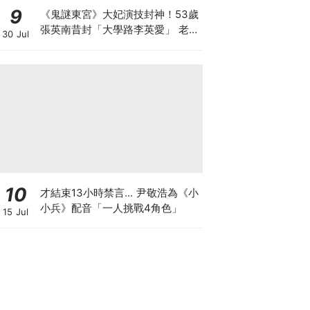
9
《鬼謎東宮》大妃演技封神！53歲
張英南昔封「大學路李英愛」 老公
30 Jul
小她7歲
10
才結束13小時禁言... 尹敬浩為《小
小兵》配音「一人挑戰4角色」
15 Jul