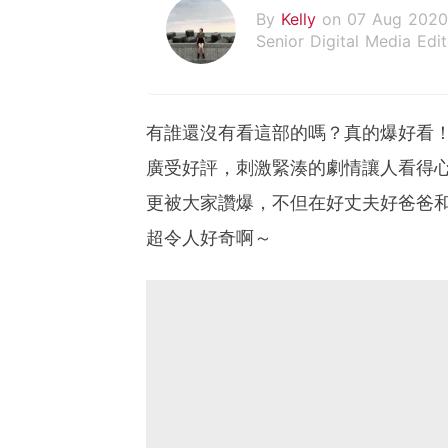
By
Kelly
on 07 Aug 2020
Senior Digital Media Edit
假韓妞真台妹///日常追星
有誰還沒有看這部的嗎？真的爆好看
廣受好評，刺激緊湊的劇情讓人看得
更被大家讚爆，不但在好丈夫好爸爸
超令人好奇啊～