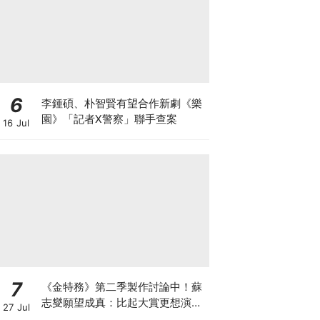
6
李鍾碩、朴智賢有望合作新劇《樂
園》「記者X警察」聯手查案
16 Jul
7
《金特務》第二季製作討論中！蘇
志燮願望成真：比起大賞更想演續
27 Jul
集