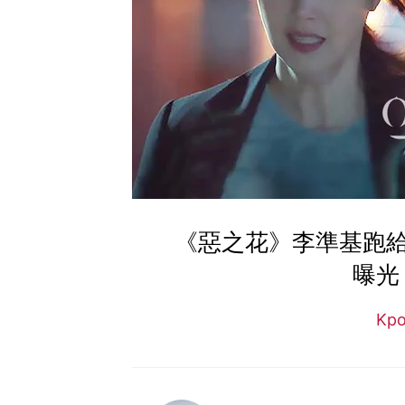
《惡之花》李準基跑
曝光
Kp