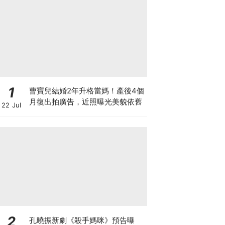
1
曹寶兒結婚2年升格當媽！產後4個
月復出拍廣告，近照曝光美貌依舊
22 Jul
2
孔曉振新劇《殺手媽咪》預告曝