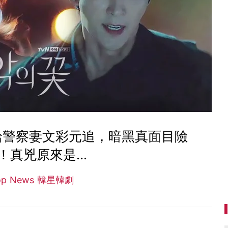
給警察妻文彩元追，暗黑真面目險
！真兇原來是...
op News 韓星韓劇