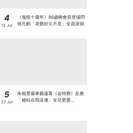
4
《鬼怪十週年》86歲柳會長登場問
候孔劉「老爺好久不見」全員淚崩
13 Jul
5
朱相昱爆車藝蓮看《金特務》反應
「她站在我這邊」女兒更愛
27 Jul
CORTIS