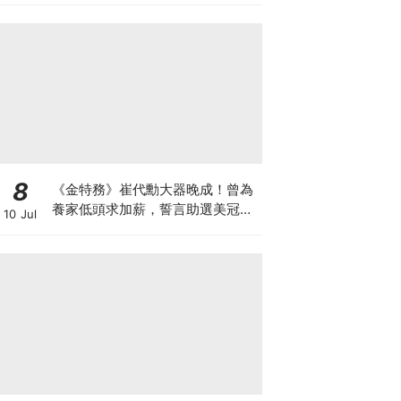
8
《金特務》崔代勳大器晚成！曾為
養家低頭求加薪，誓言助選美冠軍
10 Jul
妻復出