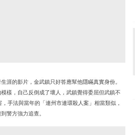
者生涯的影片，金武鎮只好答應幫他隱瞞真實身份。
的模樣，自己反倒成了壞人，武鎮覺得委屈但武鎮不
殺害，手法與當年的「連州市連環殺人案」相當類似，
遭到警方強力追查。