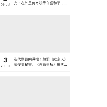
光！在外是傳奇殺手守護和平，回
09 Jul
家卻是菜鳥主婦XD
3
崔代勳戲約滿檔！加盟《維京人》
演俊昊秘書、《再婚皇后》搭李鍾
20 Jul
碩迎事業巔峰