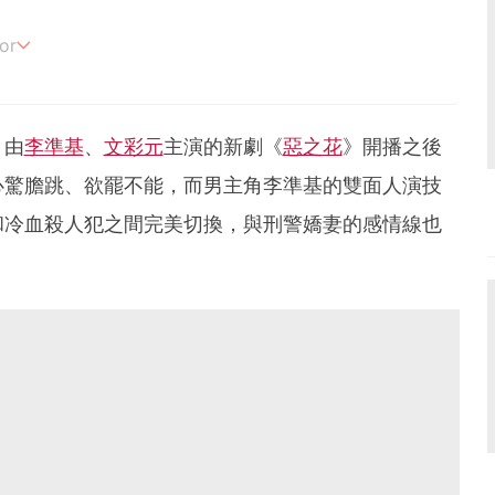
or
追劇。
！由
李準基
、
文彩元
主演的新劇《
惡之花
》開播之後
心驚膽跳、欲罷不能，而男主角李準基的雙面人演技
和冷血殺人犯之間完美切換，與刑警嬌妻的感情線也