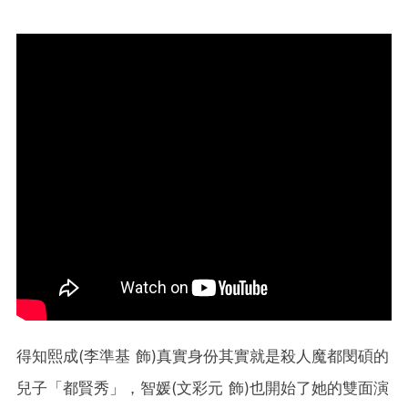
得知熙成(李準基 飾)真實身份其實就是殺人魔都閔碩的
兒子「都賢秀」，智媛(文彩元 飾)也開始了她的雙面演