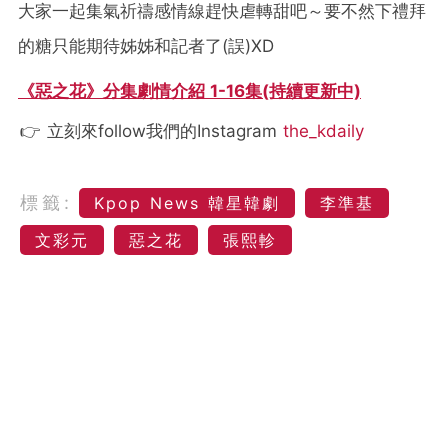
大家一起集氣祈禱感情線趕快虐轉甜吧～要不然下禮拜
的糖只能期待姊姊和記者了(誤)XD
《惡之花》分集劇情介紹 1-16集(持續更新中)
👉 立刻來follow我們的Instagram
the_kdaily
標籤:
Kpop News 韓星韓劇
李準基
文彩元
惡之花
張熙軫