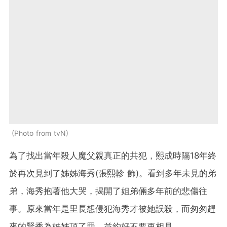
Photo from tvN
為了找出當年殺人魔父親真正的共犯，熙成時隔18年終
於再次見到了姊姊海秀(張熙軫 飾)。看到多年未見的弟
弟，海秀抱著他大哭，揭開了姐弟倆多年前的悲傷往
事。原來當年是里長想侵犯海秀才被她誤殺，而匆匆趕
來的賢秀為姊姊頂了罪，並約好不要再相見。