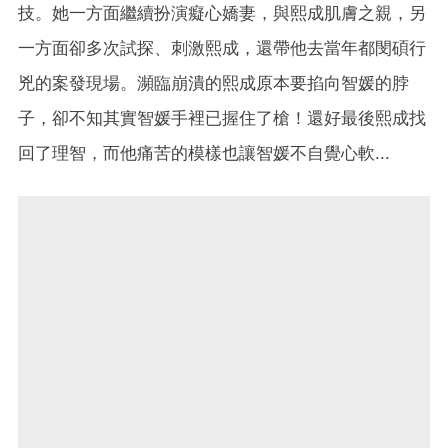
技。她一方面繼續扮演癡心嬌妻，與熙成肌膚之親，另
一方面卻多次試探、刺激熙成，還帶他去當年都閔碩行
兇的案發現場。瀕臨崩潰的熙成原本要掐向智媛的脖
子，卻不知其實智媛手裡已握住了槍！還好最後熙成找
回了理智，而他痛苦的模樣也讓智媛不自覺心軟...