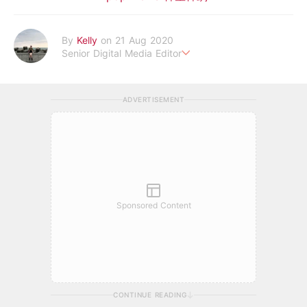
By
Kelly
on 21 Aug 2020
Senior Digital Media Editor
假韓妞真台妹///日常追星追劇。
ADVERTISEMENT
Sponsored Content
CONTINUE READING