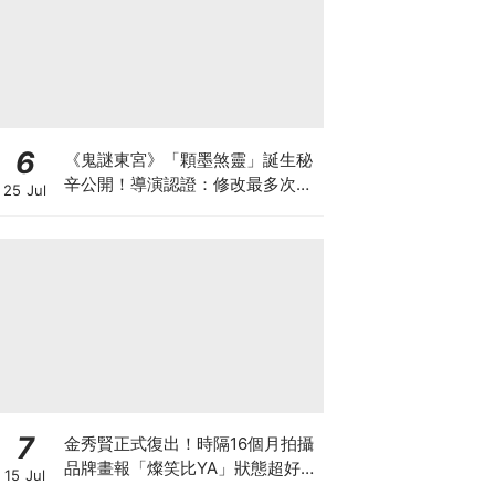
6
《鬼謎東宮》「顆墨煞靈」誕生秘
辛公開！導演認證：修改最多次的
25 Jul
角色
7
金秀賢正式復出！時隔16個月拍攝
品牌畫報「燦笑比YA」狀態超好，
15 Jul
爆已收到40個劇本