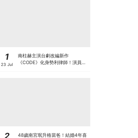
1
南柱赫主演台劇改編新作
《CODE》化身勢利律師！演員陣
23 Jul
容正式官宣
2
48歲南宮珉升格當爸！結婚4年喜