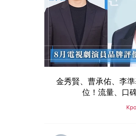
金秀賢、曹承佑、李準
位！流量、口
Kp