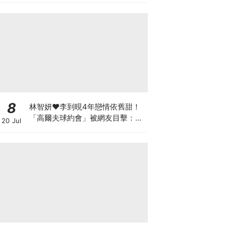
8
林智妍♥李到晛4年戀情依舊甜！
「高爾夫球約會」被網友目擊：還
20 Jul
以為是運動選手