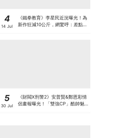
4
《鐵拳教育》李星民近況曝光！為
新作狂減10公斤，網驚呼：差點認
14 Jul
不出
5
《財閥X刑警2》安普賢&鄭恩彩情
侶畫報曝光！「雙強CP」酷帥魅
30 Jul
力爆棚～