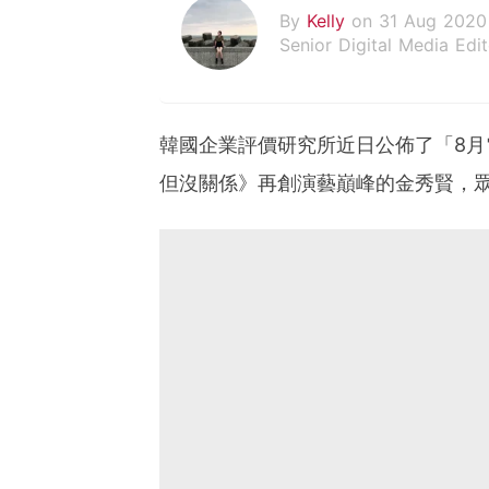
By
Kelly
on 31 Aug 2020
Senior Digital Media Edit
假韓妞真台妹///日常追星
韓國企業評價研究所近日公佈了「8月
但沒關係》再創演藝巔峰的金秀賢，