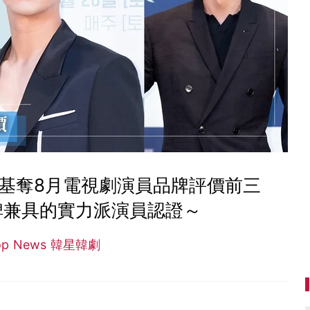
基奪8月電視劇演員品牌評價前三
碑兼具的實力派演員認證～
op News 韓星韓劇