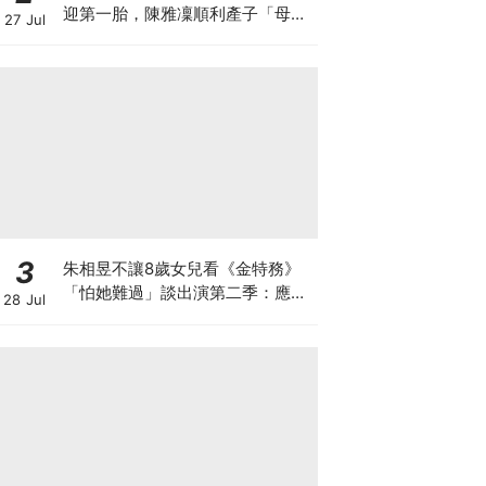
迎第一胎，陳雅凜順利產子「母子
27 Jul
平安」
3
朱相昱不讓8歲女兒看《金特務》
「怕她難過」談出演第二季：應該
28 Jul
很難？