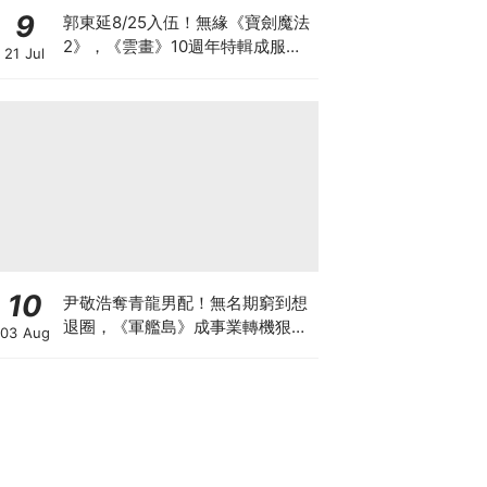
9
郭東延8/25入伍！無緣《寶劍魔法
2》，《雲畫》10週年特輯成服役
21 Jul
前最後行程
10
尹敬浩奪青龍男配！無名期窮到想
退圈，《軍艦島》成事業轉機狠甩
03 Aug
34公斤超拼