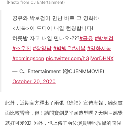
Photo from CJ Entertainment
공유와 박보검이 만난 바로 그 영화!✨
<서복>이 드디어 내일 런칭합니다!
하룻밤 자고 내일 만나요-???
#공유
#박보검
#조우진
#장영남
#박병은
#서복
#영화서복
#comingsoon
pic.twitter.com/hGjVorDHNX
— CJ Entertainment (@CJENMMOVIE)
October 20, 2020
此外，近期官方釋出了兩張《徐福》宣傳海報，雖然畫
面比較昏暗，但！請問寶劍是平頭造型嗎？天啊～感覺
就好可愛XD 另外，也上傳了兩位演員特地拍攝的問候