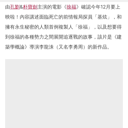
由
孔劉
&
朴寶劍
主演的電影《
徐福
》確認今年12月要上
映啦！內容講述面臨死亡的前情報局探員「基炫」，和
擁有永生秘密的人類首例複製人「徐福」，以及想要得
到徐福的各種勢力之間展開追逐戰的故事，該片是《建
築學概論》導演李龍洙（又名李勇周）的新作品。