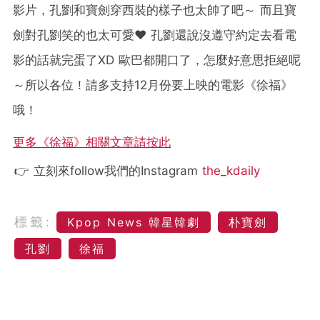
影片，孔劉和寶劍穿西裝的樣子也太帥了吧～ 而且寶
劍對孔劉笑的也太可愛❤ 孔劉還說沒遵守約定去看電
影的話就完蛋了XD 歐巴都開口了，怎麼好意思拒絕呢
～所以各位！請多支持12月份要上映的電影《徐福》
哦！
更多《徐福》相關文章請按此
👉 立刻來follow我們的Instagram
the_kdaily
標籤:
Kpop News 韓星韓劇
朴寶劍
孔劉
徐福