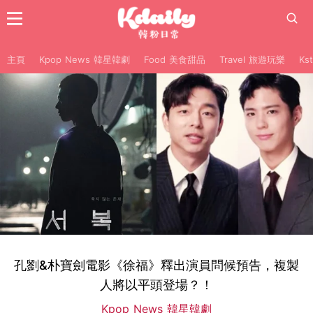
主頁
Kpop News 韓星韓劇
Food 美食甜品
Travel 旅遊玩樂
Ks
孔劉&朴寶劍電影《徐福》釋出演員問候預告，複製
人將以平頭登場？！
Kpop News 韓星韓劇