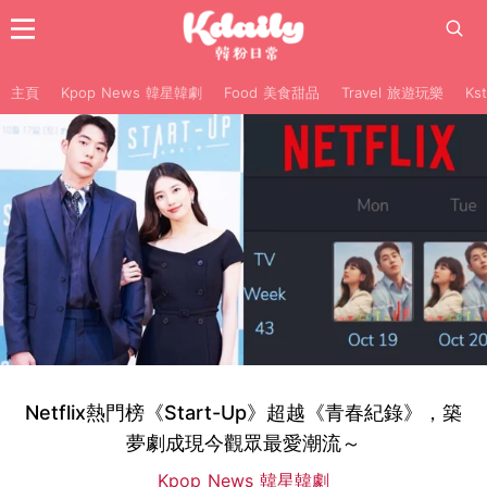
主頁
Kpop News 韓星韓劇
Food 美食甜品
Travel 旅遊玩樂
Ks
Netflix熱門榜《Start-Up》超越《青春紀錄》，築
夢劇成現今觀眾最愛潮流～
Kpop News 韓星韓劇