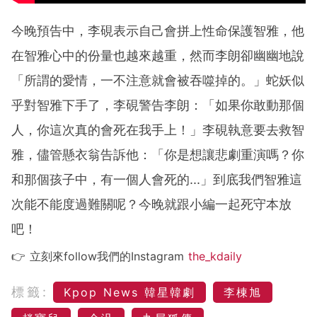
今晚預告中，李硯表示自己會拼上性命保護智雅，他
在智雅心中的份量也越來越重，然而李朗卻幽幽地說
「所謂的愛情，一不注意就會被吞噬掉的。」蛇妖似
乎對智雅下手了，李硯警告李朗：「如果你敢動那個
人，你這次真的會死在我手上！」李硯執意要去救智
雅，儘管懸衣翁告訴他：「你是想讓悲劇重演嗎？你
和那個孩子中，有一個人會死的...」到底我們智雅這
次能不能度過難關呢？今晚就跟小編一起死守本放
吧！
👉 立刻來follow我們的Instagram
the_kdaily
標籤:
Kpop News 韓星韓劇
李棟旭