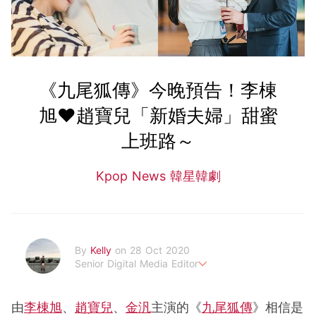
《九尾狐傳》今晚預告！李棟
旭♥趙寶兒「新婚夫婦」甜蜜
上班路～
Kpop News 韓星韓劇
By
Kelly
on 28 Oct 2020
Senior Digital Media Editor
假韓妞真台妹///日常追星追劇。
由
李棟旭
、
趙寶兒
、
金汎
主演的《
九尾狐傳
》相信是