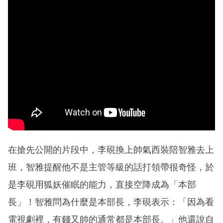
在搶先公開的片段中，李硯換上帥氣西裝陪智雅去上
班，智雅提醒他不是主管等級的話打領帶很奇怪，於
是李硯用狐妖催眠的能力，直接空降成為「本部
長」！智雅問為什麼是本部長，李硯表示：「因為看
電視劇裡，有錢又帥的通常都是本部長。」他還說自