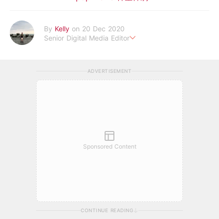
By
Kelly
on 20 Dec 2020
Senior Digital Media Editor
假韓妞真台妹///日常追星追劇。
ADVERTISEMENT
Sponsored Content
CONTINUE READING