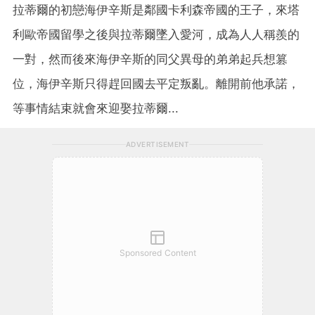
拉蒂爾的初戀海伊辛斯是鄰國卡利森帝國的王子，來塔
利歐帝國留學之後與拉蒂爾墜入愛河，成為人人稱羨的
一對，然而後來海伊辛斯的同父異母的弟弟起兵想篡
位，海伊辛斯只得趕回國去平定叛亂。離開前他承諾，
等事情結束就會來迎娶拉蒂爾...
ADVERTISEMENT
Sponsored Content