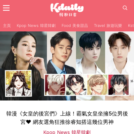
主頁
Kpop News 韓星韓劇
Food 美食甜品
Travel 旅遊玩樂
Ks
韓漫《女皇的後宮們》上線！霸氣女皇坐擁5位男後
宮♥ 網友選角狂推徐睿知搭這幾位男神
Kpop News 韓星韓劇