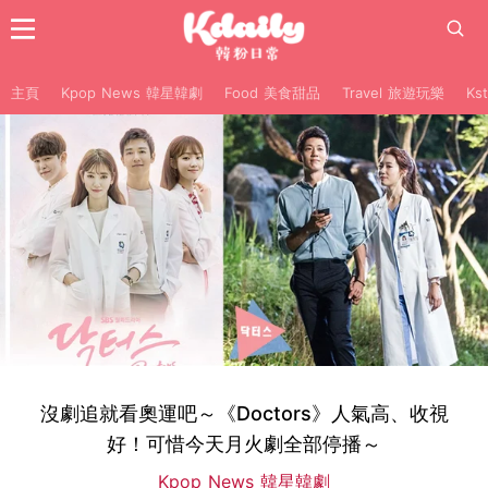
主頁
Kpop News 韓星韓劇
Food 美食甜品
Travel 旅遊玩樂
Ks
沒劇追就看奧運吧～《Doctors》人氣高、收視
好！可惜今天月火劇全部停播～
Kpop News 韓星韓劇