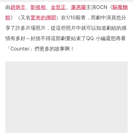
由
趙炳圭
、
劉俊相
、
金世正
、
廉惠蘭
主演OCN《
驅魔麵
館
》（又名
驚奇的傳聞
）在1/10殺青，而劇中演員也分
享了許多片場照片，從這些照片中就可以知道劇組的感
情有多好～好捨不得這部劇要結束了QQ 小編還想再看
「Counter」們更多的故事啊！