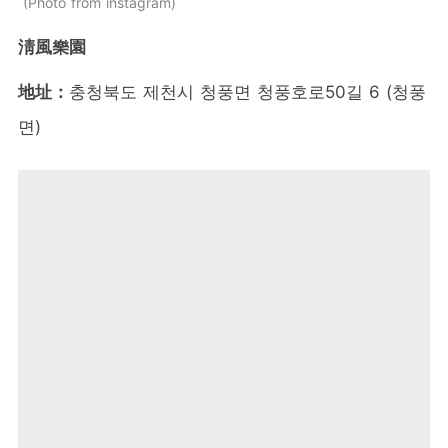
Photo from instagram
淸風樂園
地址：
충청북도 제천시 청풍면 청풍호로50길 6 (청풍
면)