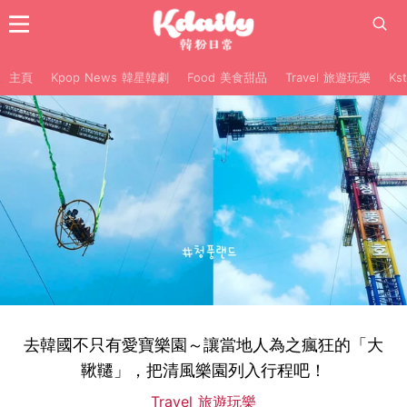
主頁
Kpop News 韓星韓劇
Food 美食甜品
Travel 旅遊玩樂
Ks
去韓國不只有愛寶樂園～讓當地人為之瘋狂的「大
鞦韆」，把清風樂園列入行程吧！
Travel 旅遊玩樂