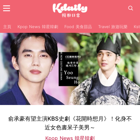
主頁
Kpop News 韓星韓劇
Food 美食甜品
Travel 旅遊玩樂
Ks
俞承豪有望主演KBS史劇《花開時想月》！化身不
近女色書呆子美男～
Kpop News 韓星韓劇