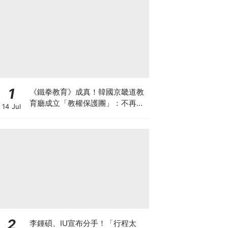
1
《鐵拳教育》成真！韓國京畿道教
育廳成立「教權保護團」：不再讓
14 Jul
老師獨自承擔
2
李鍾碩、IU宣布分手！「行程太