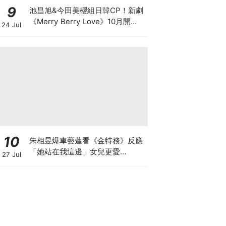
9
池昌旭&今田美櫻組日韓CP！新劇
《Merry Berry Love》10月開
24 Jul
播，體型差太心動～
10
朱相昱爆車藝蓮看《金特務》反應
「她站在我這邊」女兒更愛
27 Jul
CORTIS