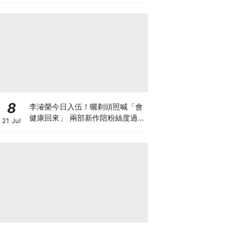
8
李濬榮今日入伍！曬剃頭照喊「會
健康回來」 兩部新作陪粉絲度過軍
21 Jul
白期