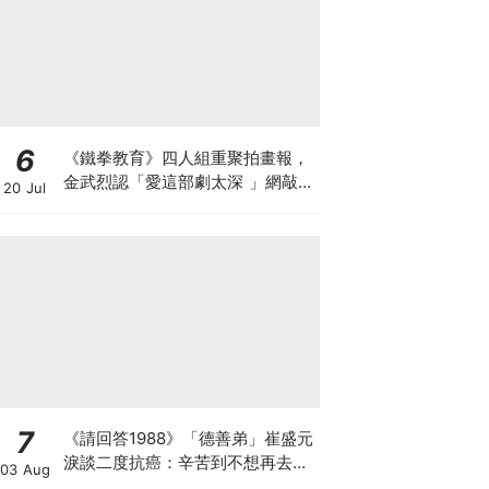
6
《鐵拳教育》四人組重聚拍畫報，
金武烈認「愛這部劇太深 」網敲：
20 Jul
快拍第二季！
7
《請回答1988》「德善弟」崔盛元
淚談二度抗癌：辛苦到不想再去回
03 Aug
想