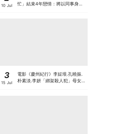
忙」結束4年戀情：將以同事身分
10 Jul
相處
3
電影《慶州紀行》李姃垠.孔曉振.
朴素淡.李妍「綁架殺人犯」母女檔
15 Jul
8月殺瘋