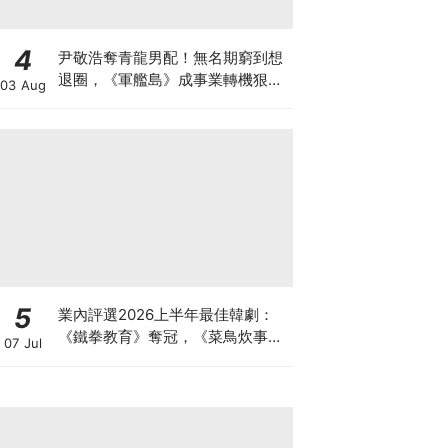
4
尹敬浩奪青龍男配！無名期窮到想
退圈，《軍艦島》成事業轉機狠甩
03 Aug
34公斤超拼
5
業內評選2026上半年最佳韓劇：
《鐵拳教育》奪冠，《菜鳥炊事
07 Jul
兵》《我的王室死對頭》緊追其後