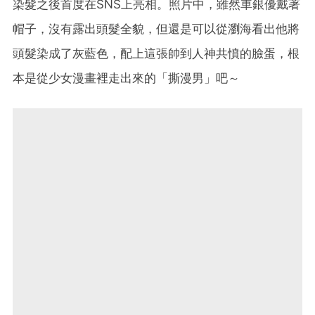
染髮之後首度在SNS上亮相。照片中，雖然車銀優戴著
帽子，沒有露出頭髮全貌，但還是可以從瀏海看出他將
頭髮染成了灰藍色，配上這張帥到人神共憤的臉蛋，根
本是從少女漫畫裡走出來的「撕漫男」吧～