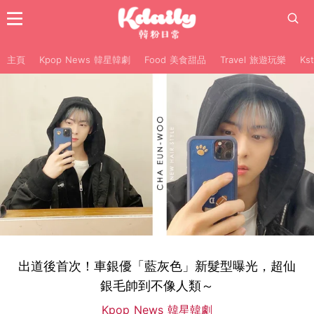
主頁
Kpop News 韓星韓劇
Food 美食甜品
Travel 旅遊玩樂
Ks
出道後首次！車銀優「藍灰色」新髮型曝光，超仙
銀毛帥到不像人類～
Kpop News 韓星韓劇