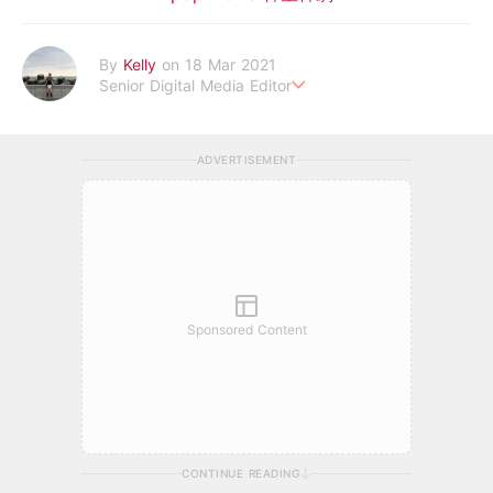
By
Kelly
on 18 Mar 2021
Senior Digital Media Editor
假韓妞真台妹///日常追星追劇。
ADVERTISEMENT
Sponsored Content
CONTINUE READING