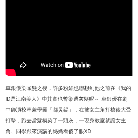
車銀優染頭髮之後，許多粉絲也聯想到他之前在《我的
ID是江南美人》中其實也曾染過灰髮呢～ 車銀優在劇
中飾演校草兼學霸「都炅錫」，在被女主角打槍後大受
打擊，跑去當髮模染了一頭灰，一現身教室就讓女主
角、同學跟來演講的媽媽看傻了眼XD