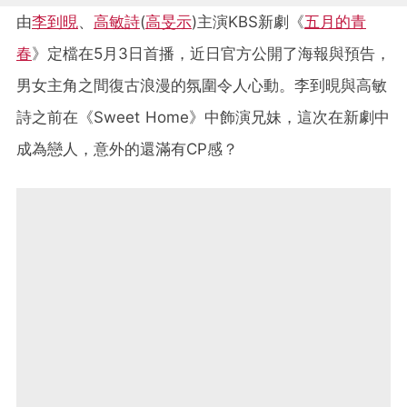
由
李到晛
、
高敏詩
(
高旻示
)主演KBS新劇《
五月的青
春
》定檔在5月3日首播，近日官方公開了海報與預告，
男女主角之間復古浪漫的氛圍令人心動。李到晛與高敏
詩之前在《Sweet Home》中飾演兄妹，這次在新劇中
成為戀人，意外的還滿有CP感？