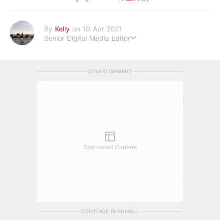
By
Kelly
on 10 Apr 2021
Senior Digital Media Editor
假韓妞真台妹///日常追星追劇。
ADVERTISEMENT
Sponsored Content
CONTINUE READING