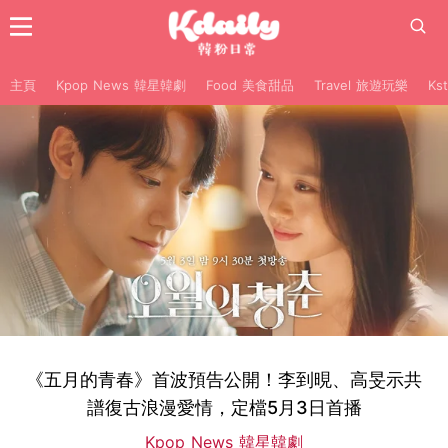
主頁
Kpop News 韓星韓劇
Food 美食甜品
Travel 旅遊玩樂
Ks
《五月的青春》首波預告公開！李到晛、高旻示共
譜復古浪漫愛情，定檔5月3日首播
Kpop News 韓星韓劇