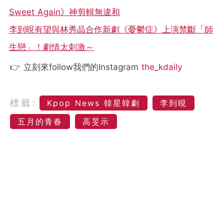
Sweet Again》神剪輯無違和
李到晛有望與林秀晶合作新劇《憂鬱症》上演禁斷「師
生戀」！劇情太刺激～
👉 立刻來follow我們的Instagram
the_kdaily
標籤:
Kpop News 韓星韓劇
李到晛
五月的青春
高旻示