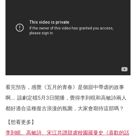
看完預告，感覺《五月的青春》是個甜中帶虐的故事
啊... 該劇定檔5月3日開播，覺得李到晛和高敏詩兩人
都好適合這種復古浪漫的氛圍，大家會期待這部嗎？
【想看更多】
李到睍、高敏詩、宋江共譜甜虐校園羅曼史《喜歡的話