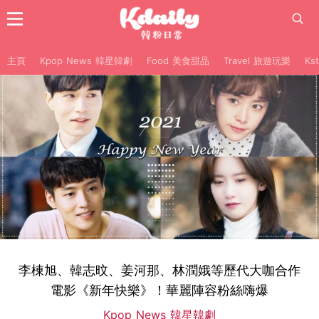
主頁
Kpop News 韓星韓劇
Food 美食甜品
Travel 旅遊玩樂
Ks
李棟旭、韓志旼、姜河那、林潤娥等歷代大咖合作
電影《新年快樂》！華麗陣容粉絲嗨爆
Kpop News 韓星韓劇