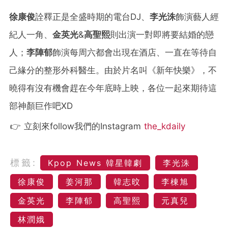
徐康俊
詮釋正是全盛時期的電台DJ、
李光洙
飾演藝人經
紀人一角、
金英光
&
高聖熙
則出演一對即將要結婚的戀
人；
李陣郁
飾演每周六都會出現在酒店、一直在等待自
己緣分的整形外科醫生。由於片名叫《新年快樂》，不
曉得有沒有機會趕在今年底時上映，各位一起來期待這
部神顏巨作吧XD
👉 立刻來follow我們的Instagram
the_kdaily
標籤:
Kpop News 韓星韓劇
李光洙
徐康俊
姜河那
韓志旼
李棟旭
金英光
李陣郁
高聖熙
元真兒
林潤娥