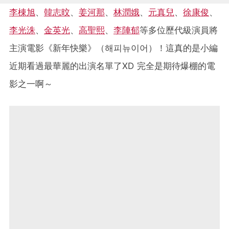
李棟旭
、
韓志旼
、
姜河那
、
林潤娥
、
元真兒
、
徐康俊
、
李光洙
、
金英光
、
高聖熙
、
李陣郁
等多位歷代級演員將
主演電影《新年快樂》（해피뉴이어）！這真的是小編
近期看過最華麗的出演名單了XD 完全是期待爆棚的電
影之一啊～