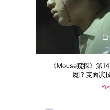
《Mouse窺探》第1
魔!? 雙面演
Kp