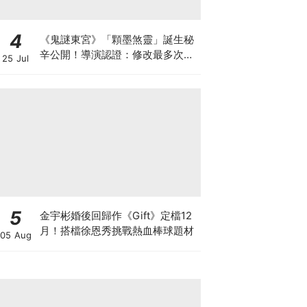
4
《鬼謎東宮》「顆墨煞靈」誕生秘
辛公開！導演認證：修改最多次的
25 Jul
角色
5
金宇彬婚後回歸作《Gift》定檔12
月！搭檔徐恩秀挑戰熱血棒球題材
05 Aug