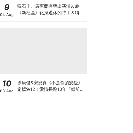
9
韓石圭、廉惠蘭有望出演漫改劇
《新社區》化身退休的特工＆特種
04 Aug
部隊員！
10
徐康俊&安恩真《不是你的戀愛》
定檔9/12！愛情長跑10年「婚前雙
03 Aug
出軌」迎危機