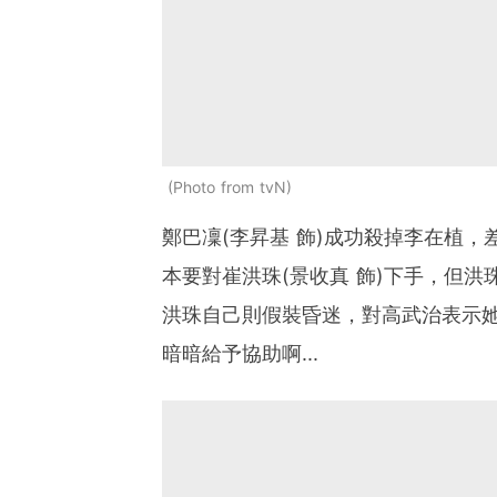
Photo from tvN
鄭巴凜(李昇基 飾)成功殺掉李在植，
本要對崔洪珠(景收真 飾)下手，但
洪珠自己則假裝昏迷，對高武治表示
暗暗給予協助啊...