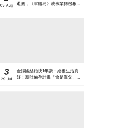
退圈，《軍艦島》成事業轉機狠甩
03 Aug
34公斤超拼
3
金鐘國結婚快1年讚：婚後生活真
好！親吐備孕計畫「會是嚴父」先
29 Jul
向未來子女道歉XD