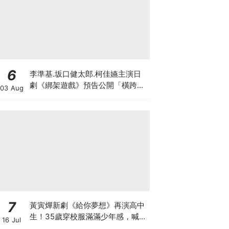
6
李準基.坂口健太郎.柯佳嬿主演日
劇《綁架遊戲》預告公開「橫跨亞
03 Aug
洲7城市」演員陣容超華麗
7
黃寅燁新劇《給你夢想》再演高中
生！35歲穿校服滿滿少年感，喊
16 Jul
話：真的是最後一次了