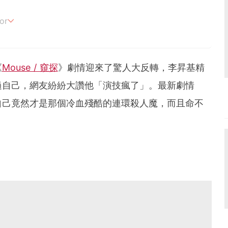
or
追劇。
《
Mouse / 窺探
》劇情迎來了驚人大反轉，李昇基精
過自己，網友紛紛大讚他「演技瘋了」。最新劇情
自己竟然才是那個冷血殘酷的連環殺人魔，而且命不