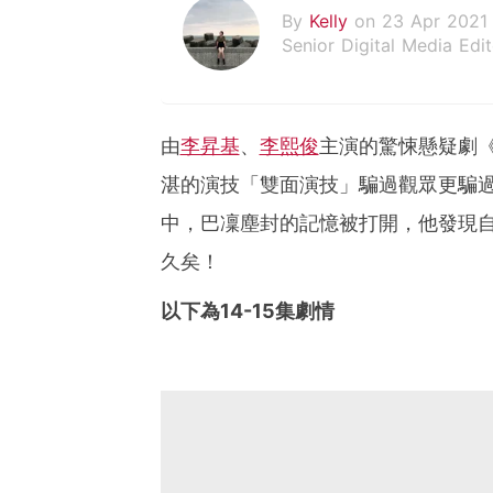
By
Kelly
on 23 Apr 2021
Senior Digital Media Edit
假韓妞真台妹///日常追星
由
李昇基
、
李熙俊
主演的驚悚懸疑劇
湛的演技「雙面演技」騙過觀眾更騙
中，巴凜塵封的記憶被打開，他發現
久矣！
以下為14-15集劇情