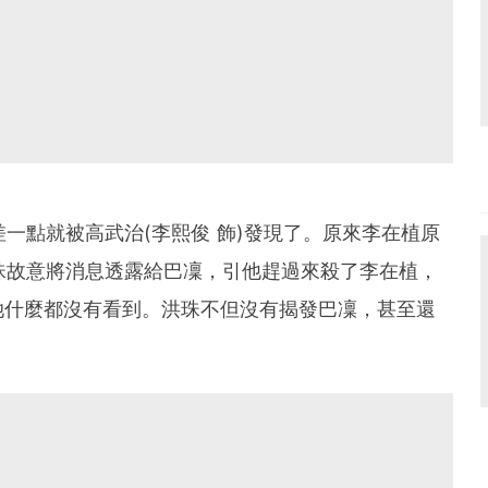
差一點就被高武治(李熙俊 飾)發現了。原來李在植原
洪珠故意將消息透露給巴凜，引他趕過來殺了李在植，
她什麼都沒有看到。洪珠不但沒有揭發巴凜，甚至還