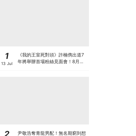
1
《我的王室死對頭》許楠儁出道7
年將舉辦首場粉絲見面會！8月與
13 Jul
粉絲正式相見
2
尹敬浩奪青龍男配！無名期窮到想