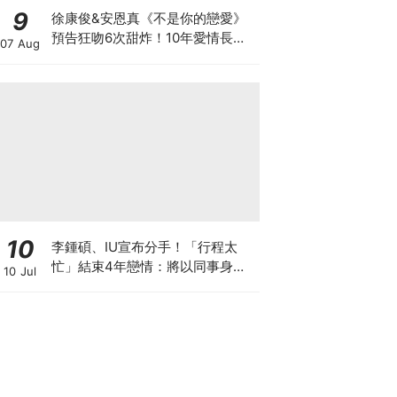
9
徐康俊&安恩真《不是你的戀愛》
預告狂吻6次甜炸！10年愛情長跑
07 Aug
竟「婚前雙出軌」？
10
李鍾碩、IU宣布分手！「行程太
忙」結束4年戀情：將以同事身分
10 Jul
相處