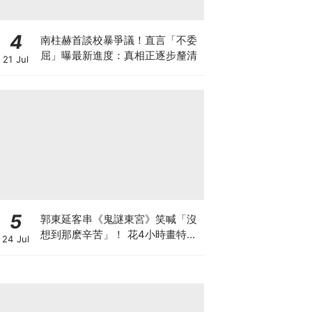
4
南柱赫首談校暴爭議！直言「不委
屈」曝最新進度：真相正逐步釐清
21 Jul
5
郭東延客串《鬼謎東宮》笑喊「沒
想到那麽辛苦」！ 花4小時畫特效
24 Jul
妝：連表情都做不了