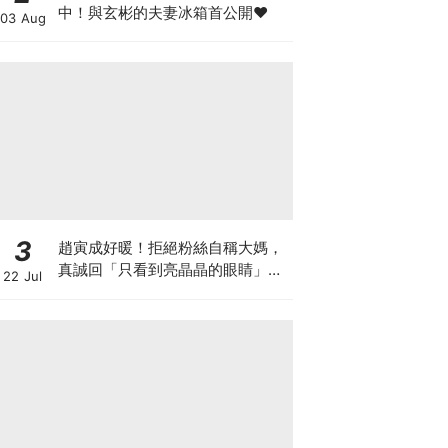
中！與玄彬的夫妻冰箱首公開♥
03 Aug
3
趙寅成好暖！拒絕粉絲自稱大媽，
真誠回「只看到亮晶晶的眼睛」網
22 Jul
暴動：太會了