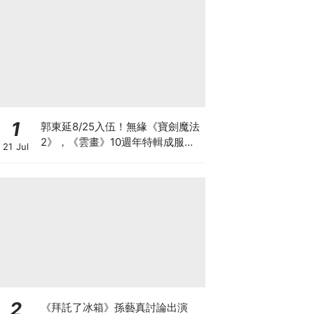
1
郭東延8/25入伍！無緣《寶劍魔法
2》，《雲畫》10週年特輯成服役
21 Jul
前最後行程
2
《拜託了冰箱》孫藝真討論出演