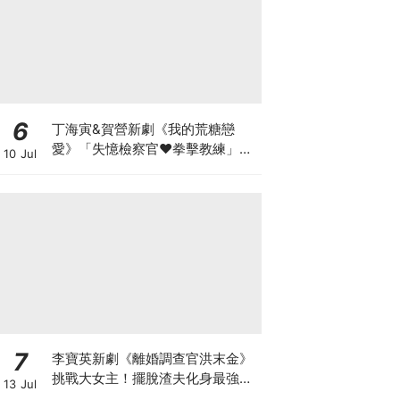
6
丁海寅&賀營新劇《我的荒糖戀
愛》「失憶檢察官♥拳擊教練」心
10 Jul
動同居
7
李寶英新劇《離婚調查官洪末金》
挑戰大女主！擺脫渣夫化身最強單
13 Jul
親媽，拚事業重啟人生