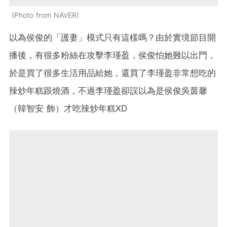
Photo from NAVER
以為侯俊的「護妻」模式只有這樣嗎？由於實境節目開
播後，有很多粉絲在攻擊李瑾盈，侯俊怕她難以出門，
於是買了很多生活用品給她，還買了李瑾盈非常想吃的
辣炒年糕跟燒酒，不過李瑾盈卻誤以為是侯俊吳茵馨
（韓智安 飾）才吃辣炒年糕XD