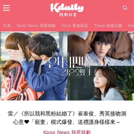
主頁
Kpop News 韓星韓劇
Food 美食甜品
Travel 旅遊玩樂
Ks
雷／《所以我和黑粉結婚了》崔泰俊、秀英接吻測
心意❤「寵妻」模式爆發、送禮護身樣樣來～
Kpop News 韓星韓劇