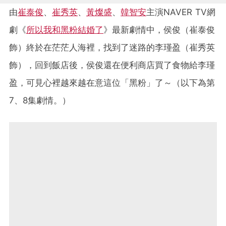
由
崔泰俊
、
崔秀英
、
黃燦盛
、
韓智安
主演NAVER TV網
劇《
所以我和黑粉結婚了
》最新劇情中，
侯俊（崔泰俊
飾）終於在茫茫人海裡，找到了迷路的李瑾盈（崔秀英
飾），回到飯店後，侯俊還在便利商店買了食物給李瑾
盈，可見心裡越來越在意這位「黑粉」了～
（以下為第
7、8集劇情。）