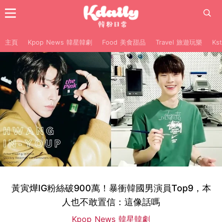
主頁
Kpop News 韓星韓劇
Food 美食甜品
Travel 旅遊玩樂
Ks
黃寅燁IG粉絲破900萬！暴衝韓國男演員Top9，本
人也不敢置信：這像話嗎
Kpop News 韓星韓劇