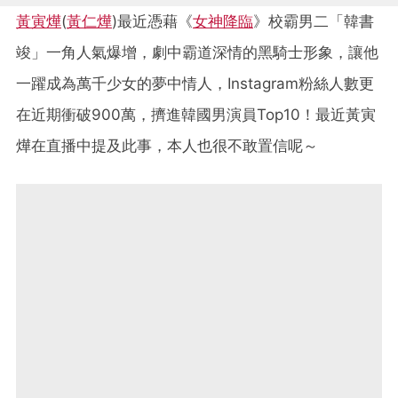
黃寅燁
(
黃仁燁
)最近憑藉《
女神降臨
》校霸男二「韓書
竣」一角人氣爆增，劇中霸道深情的黑騎士形象，讓他
一躍成為萬千少女的夢中情人，Instagram粉絲人數更
在近期衝破900萬，擠進韓國男演員Top10！最近黃寅
燁在直播中提及此事，本人也很不敢置信呢～