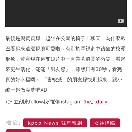
最後是與黃寅燁一起坐在公園的椅子上聊天，為什麼歐
巴看起來這麼靦腆可愛啦～有別於電視劇中跩酷的校霸
形象，黃寅燁在這支短片中一直帶著溫柔的微笑，看起
來更生活化，滿滿「男友感」，雖然只有30秒，看完
真的好幸福啊～ 「書竣派」的朋友趕快刷起來，跟小
編一起做美夢吧XD
👉 立刻來follow我們的Instagram
the_kdaily
標籤:
Kpop News 韓星韓劇
女神降臨