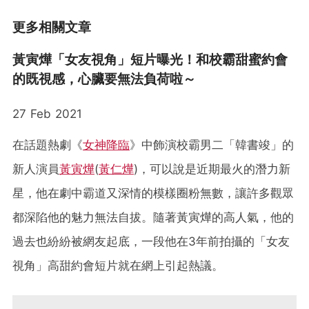
更多相關文章
黃寅燁「女友視角」短片曝光！和校霸甜蜜約會
的既視感，心臟要無法負荷啦～
27 Feb 2021
在話題熱劇《
女神降臨
》中飾演校霸男二「韓書竣」的
新人演員
黃寅燁
(
黃仁燁
)，可以說是近期最火的潛力新
星，他在劇中霸道又深情的模樣圈粉無數，讓許多觀眾
都深陷他的魅力無法自拔。隨著黃寅燁的高人氣，他的
過去也紛紛被網友起底，一段他在3年前拍攝的「女友
視角」高甜約會短片就在網上引起熱議。