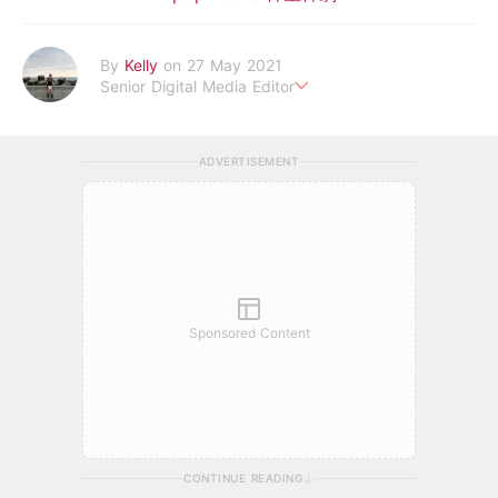
By
Kelly
on 27 May 2021
Senior Digital Media Editor
假韓妞真台妹///日常追星追劇。
ADVERTISEMENT
Sponsored Content
CONTINUE READING