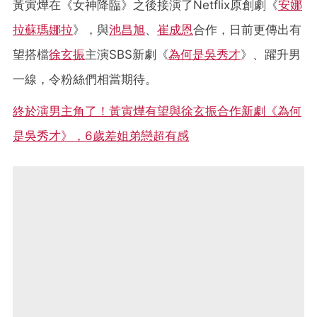
黃寅燁在《女神降臨》之後接演了Netflix原創劇《
安娜
拉蘇瑪娜拉
》，與
池昌旭
、
崔成恩
合作，日前更傳出有
望搭檔
徐玄振
主演SBS新劇《
為何是吳秀才
》、躍升男
一線，令粉絲們相當期待。
終於演男主角了！黃寅燁有望與徐玄振合作新劇《為何
是吳秀才》，6歲差姐弟戀超有感