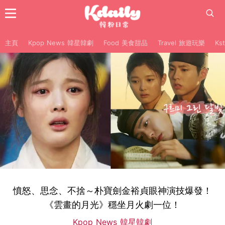
主頁
Kpop News 韓星韓劇
Food 美食甜品
Travel 旅遊玩樂
Ks
憤怒、思念、不捨～朴寶劍金裕貞眼神演技爆發！
《雲畫的月光》穩坐月火劇一位！
Kpop News 韓星韓劇