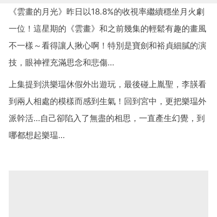
《雲畫的月光》昨日以18.8%的收視率繼續穩坐月火劇
一位！這星期的《雲畫》和之前幾集的輕鬆有趣的畫風
不一樣～看得讓人揪心啊！特別是寶劍和裕貞細膩的演
技，眼神裡充滿思念和悲傷…
上集提到洪樂瑥休假外出遊玩，最後碰上胤聖，李韺看
到兩人相處的模樣而感到生氣！回到宮中，更把樂瑥外
派幹活…自己卻陷入了無盡的相思，一直產生幻覺，到
哪都想起樂瑥…