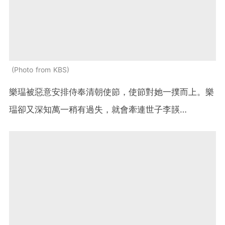
Photo from KBS
樂瑥被惡意安排侍奉清朝使節，使節對她一撲而上。樂
瑥卻又深知萬一稍有過失，就會牽連世子李韺…