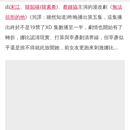
由
宋江
、
韓韶禧
(
韓素希
)、
蔡鍾協
主演的漫改劇《
無法
抗拒的他
》(另譯：雖然知道)昨晚播出第五集，這集播
出終於不是19禁了XD 集數播至一半，劇情也開始有了
轉折，娜比認清現實、打算與宰彥劃清界線，但宰彥似
乎還是捨不得就此放開她，前女友更跑來刺激娜比...