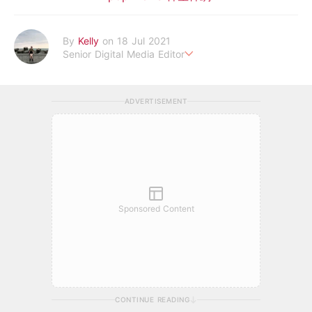
By
Kelly
on 18 Jul 2021
Senior Digital Media Editor
假韓妞真台妹///日常追星追劇。
ADVERTISEMENT
Sponsored Content
CONTINUE READING