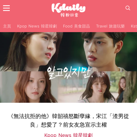
主頁
Kpop News 韓星韓劇
Food 美食甜品
Travel 旅遊玩樂
Ks
《無法抗拒的他》韓韶禧怒斷孽緣，宋江「渣男從
良」想愛了？前女友急宣示主權
Kpop News 韓星韓劇