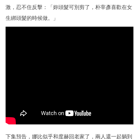
激，忍不住反擊：「妳頭髮可別剪了，朴宰彥喜歡在女
生綁頭髮的時候做。」
下集預告，娜比似乎和度赫回老家了，兩人還一起躺到