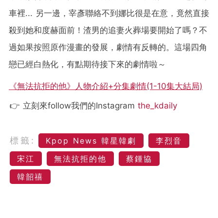
車裡... 另一邊，宰彥聯絡不到娜比很是在意，竟然直接
殺到她和度赫面前！渣男的追妻火葬場要開始了嗎？不
過如果按照原作漫畫的發展，劇情有反轉的。這場四角
戀已經白熱化，有點期待接下來的劇情啦～
《無法抗拒的他》人物介紹+分集劇情(1-10集大結局)
👉 立刻來follow我們的Instagram
the_kdaily
標籤:
Kpop News 韓星韓劇
李烈音
宋江
無法抗拒的他
蔡鍾協
韓韶禧