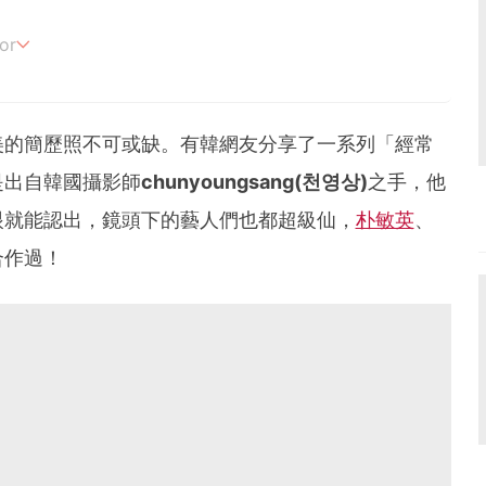
or
追劇。
美的簡歷照不可或缺。有韓網友分享了一系列「經常
是出自韓國攝影師
chunyoungsang(천영상)
之手，他
眼就能認出，鏡頭下的藝人們也都超級仙，
朴敏英
、
合作過！