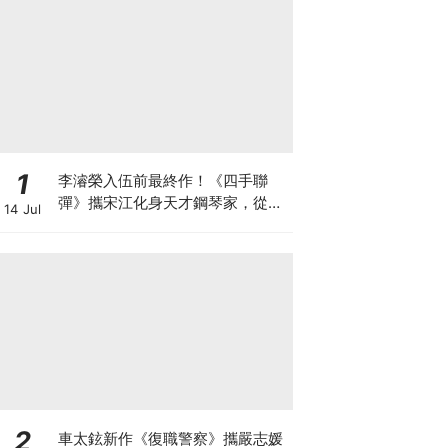
1
李濬榮入伍前最終作！《四手聯
彈》攜宋江化身天才鋼琴家，從宿
14 Jul
敵到知己
2
車太鉉新作《復職警察》攜嚴志媛