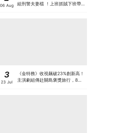
組刑警夫妻檔 ！上班抓賊下班帶五
06 Aug
寶
3
《金特務》收視飆破23%創新高！
主演劇組傳赴關島褒獎旅行，8月
23 Jul
加碼播特輯