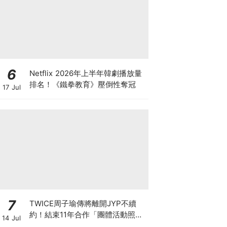
6
Netflix 2026年上半年韓劇播放量
排名！《鐵拳教育》壓倒性奪冠
17 Jul
7
TWICE周子瑜傳將離開JYP不續
約！結束11年合作「團體活動照
14 Jul
舊」