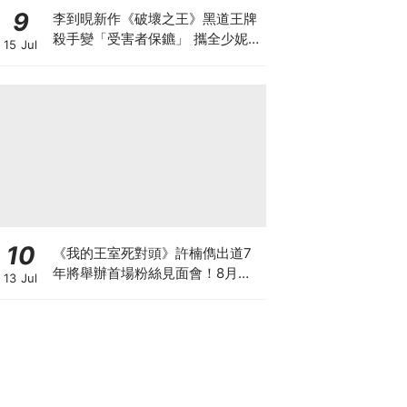
9
李到晛新作《破壞之王》黑道王牌
殺手變「受害者保鑣」 攜全少妮&
15 Jul
韓善伙實現正義
10
《我的王室死對頭》許楠儁出道7
年將舉辦首場粉絲見面會！8月與
13 Jul
粉絲正式相見