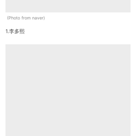
Photo from naver
1.李多熙