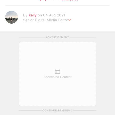
By
Kelly
on 04 Aug 2021
Senior Digital Media Editor
假韓妞真台妹///日常追星追劇。
ADVERTISEMENT
Sponsored Content
CONTINUE READING