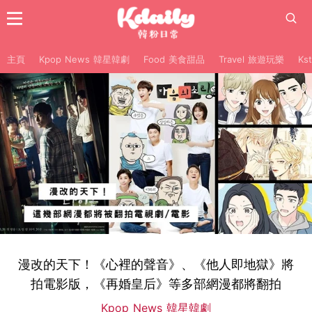
主頁
Kpop News 韓星韓劇
Food 美食甜品
Travel 旅遊玩樂
Ks
漫改的天下！《心裡的聲音》、《他人即地獄》將
拍電影版，《再婚皇后》等多部網漫都將翻拍
Kpop News 韓星韓劇