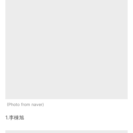
Photo from naver
1.李棟旭