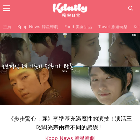
主頁
Kpop News 韓星韓劇
Food 美食甜品
Travel 旅遊玩樂
Ks
《步步驚心：麗》李準基充滿魔性的演技！演活王
昭與光宗兩種不同的感覺！
Kpop News 韓星韓劇